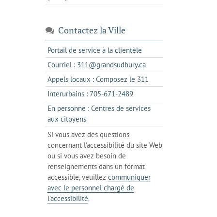
Contactez la Ville
s'ouvre
Portail de service à la clientèle
dans
s'ouvre
Courriel : 311@grandsudbury.ca
un
dans
s'ouvre
Appels locaux : Composez le 311
nouvel
votre
dans
onglet
s'ouvre
Interurbains : 705-671-2489
client
un
dans
de
En personne : Centres de services
client
un
messagerie
s'ouvre
aux citoyens
de
client
dans
votre
Si vous avez des questions
de
l'onglet
téléphone
concernant l'accessibilité du site Web
votre
actuel
ou si vous avez besoin de
téléphone
renseignements dans un format
accessible, veuillez
communiquer
avec le personnel chargé de
l'accessibilité
.