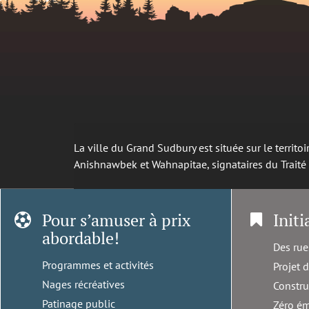
La ville du Grand Sudbury est située sur le territ
Anishnawbek et Wahnapitae, signataires du Trait
Pour s’amuser à prix
Initi
abordable!
Des rue
Programmes et activités
Projet 
Nages récréatives
Constru
Patinage public
Zéro ém