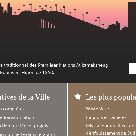
oire traditionnel des Premières Nations Atikameksheng
L
é Robinson-Huron de 1850.
atives de la Ville
Les plus popula
s complètes
Waste Wise
de transformation
Emplois et carrières
ction routière et projets
Mise à jour en direct de 
d'enfouissement de Sud
ission nette dans le Grand