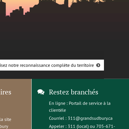
isez notre reconnaissance complète du territoire
ires
Restez branchés
En ligne :
Portail de service à la
clientèle
Courriel :
311@grandsudbury.ca
la site
bury
Appeler : 311 (local) ou 705-671-