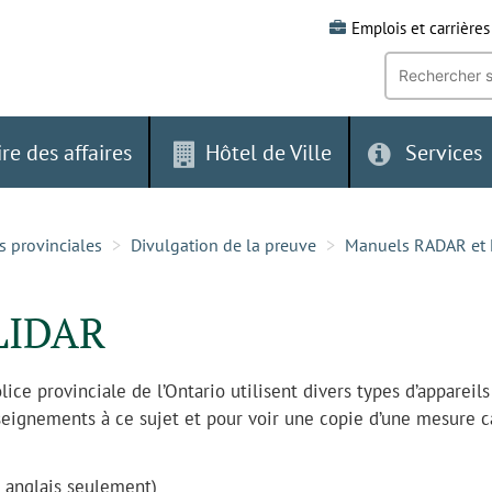
Emplois et carrières
Recherche
par
mot-
clé:
ire des affaires
Hôtel de Ville
Services
s provinciales
Divulgation de la preuve
Manuels RADAR et
LIDAR
ice provinciale de l’Ontario utilisent divers types d’appareil
nseignements à ce sujet et pour voir une copie d’une mesure c
 anglais seulement)