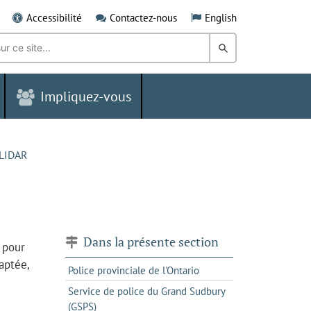
Accessibilité
Contactez-nous
English
Rechercher
dans
Impliquez-vous
le
Grand
Sudbury
 LIDAR
Dans la présente section
s pour
aptée,
Police provinciale de l'Ontario
Service de police du Grand Sudbury
(GSPS)