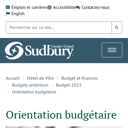
Skip
Emplois et carrières
Accessibilité
Contactez-nous
to
English
content
Recherche
Rech
par
mot-
dans
clé:
le
Toggle
Gra
navigat
Sud
Accueil
Hôtel de Ville
Budget et finances
Budgets antérieurs
Budget 2023
Orientation budgétaire
Orientation budgétaire