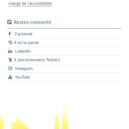
chargé de l'accessibilité
.
téléphone
Restez connecté
s'ouvre
Facebook
dans
À toi la parole
opens
un
opens
LinkedIn
in
nouvel
in
a
onglet
X (anciennement Twitter)
s'ouvre
a
new
s'ouvre
Instagram
dans
new
tab
dans
un
tab
s'ouvre
YouTube
un
nouvel
dans
nouvel
onglet
un
onglet
nouvel
onglet