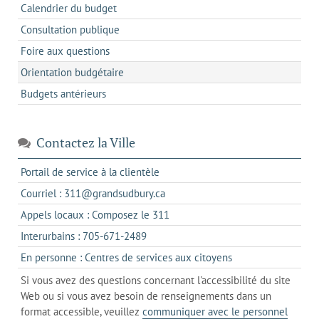
Calendrier du budget
Consultation publique
Foire aux questions
Orientation budgétaire
Budgets antérieurs
Contactez la Ville
s'ouvre
Portail de service à la clientèle
dans
s'ouvre
Courriel : 311@grandsudbury.ca
un
dans
s'ouvre
Appels locaux : Composez le 311
nouvel
votre
dans
onglet
s'ouvre
Interurbains : 705-671-2489
client
un
dans
de
s'ouvre
En personne : Centres de services aux citoyens
client
un
messagerie
dans
de
Si vous avez des questions concernant l'accessibilité du site
client
l'onglet
votre
Web ou si vous avez besoin de renseignements dans un
de
actuel
téléphone
format accessible, veuillez
communiquer avec le personnel
votre