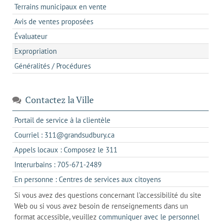
Terrains municipaux en vente
Avis de ventes proposées
Évaluateur
Expropriation
Généralités / Procédures
Contactez la Ville
s'ouvre
Portail de service à la clientèle
dans
s'ouvre
Courriel : 311@grandsudbury.ca
un
dans
s'ouvre
Appels locaux : Composez le 311
nouvel
votre
dans
onglet
s'ouvre
Interurbains : 705-671-2489
client
un
dans
de
s'ouvre
En personne : Centres de services aux citoyens
client
un
messagerie
dans
de
Si vous avez des questions concernant l'accessibilité du site
client
l'onglet
votre
Web ou si vous avez besoin de renseignements dans un
de
actuel
téléphone
format accessible, veuillez
communiquer avec le personnel
votre