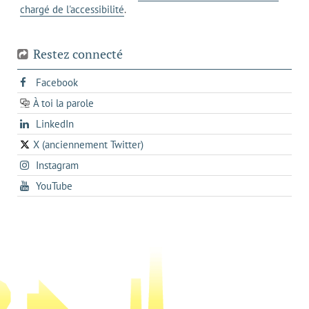
chargé de l'accessibilité
.
téléphone
Restez connecté
s'ouvre
Facebook
dans
À toi la parole
opens
un
opens
LinkedIn
in
nouvel
in
a
onglet
X (anciennement Twitter)
s'ouvre
a
new
s'ouvre
Instagram
dans
new
tab
dans
un
tab
s'ouvre
YouTube
un
nouvel
dans
nouvel
onglet
un
onglet
nouvel
onglet