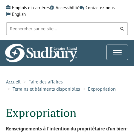
Skip
Emplois et carrières
Accessibilité
Contactez-nous
to
English
content
Recherche
Rech
par
mot-
dans
clé:
le
Toggle
Gra
navigat
Sud
Accueil
Faire des affaires
Terrains et bâtiments disponibles
Expropriation
Expropriation
Renseignements à l'intention du propritétaire d'un bien-