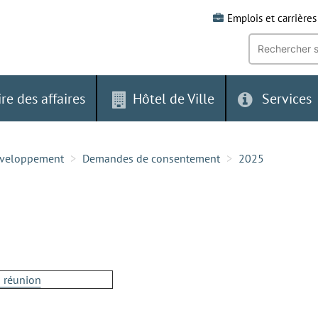
Emplois et carrières
Recherche
par
mot-
clé:
ire des affaires
Hôtel de Ville
Services
développement
Demandes de consentement
2025
a réunion