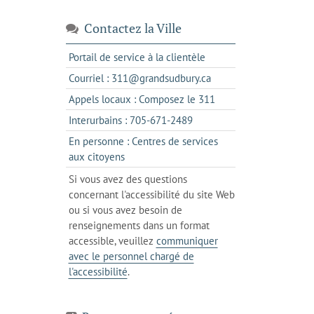
Contactez la Ville
s'ouvre
Portail de service à la clientèle
dans
s'ouvre
Courriel : 311@grandsudbury.ca
un
dans
s'ouvre
Appels locaux : Composez le 311
nouvel
votre
dans
onglet
s'ouvre
Interurbains : 705-671-2489
client
un
dans
de
En personne : Centres de services
client
un
messagerie
s'ouvre
aux citoyens
de
client
dans
votre
Si vous avez des questions
de
l'onglet
téléphone
concernant l'accessibilité du site Web
votre
actuel
ou si vous avez besoin de
téléphone
renseignements dans un format
accessible, veuillez
communiquer
avec le personnel chargé de
l'accessibilité
.