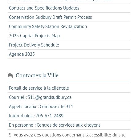
Contract and Specifications Updates
Conservation Sudbury Draft Permit Process
Community Safety Station Revitalization
2025 Capital Projects Map
Project Delivery Schedule
Agenda 2025
Contactez la Ville
s'ouvre
Portail de service à la clientèle
dans
s'ouvre
Courriel : 311@grandsudbury.ca
un
dans
s'ouvre
Appels locaux : Composez le 311
nouvel
votre
dans
onglet
s'ouvre
Interurbains : 705-671-2489
client
un
dans
de
s'ouvre
En personne : Centres de services aux citoyens
client
un
messagerie
dans
de
Si vous avez des questions concernant l'accessibilité du site
client