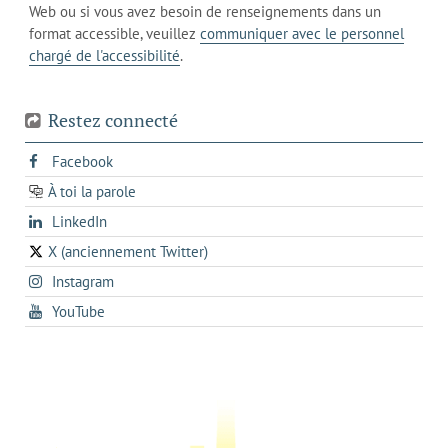
l'onglet
votre
Web ou si vous avez besoin de renseignements dans un
de
actuel
téléphone
format accessible, veuillez
communiquer avec le personnel
votre
chargé de l'accessibilité
.
téléphone
Restez connecté
s'ouvre
Facebook
dans
À toi la parole
opens
un
opens
LinkedIn
in
nouvel
in
a
onglet
X (anciennement Twitter)
s'ouvre
a
new
s'ouvre
Instagram
dans
new
tab
dans
un
tab
s'ouvre
YouTube
un
nouvel
dans
nouvel
onglet
un
onglet
nouvel
onglet