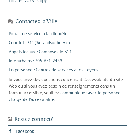
Locates 2023 - Copy
Contactez la Ville
s'ouvre
Portail de service à la clientèle
dans
s'ouvre
Courriel : 311@grandsudbury.ca
un
dans
s'ouvre
Appels locaux : Composez le 311
nouvel
votre
dans
onglet
s'ouvre
Interurbains : 705-671-2489
client
un
dans
de
s'ouvre
En personne : Centres de services aux citoyens
client
un
messagerie
dans
de
Si vous avez des questions concernant l'accessibilité du site
client
l'onglet
votre
Web ou si vous avez besoin de renseignements dans un
de
actuel
téléphone
format accessible, veuillez
communiquer avec le personnel
votre
chargé de l'accessibilité
.
téléphone
Restez connecté
s'ouvre
Facebook