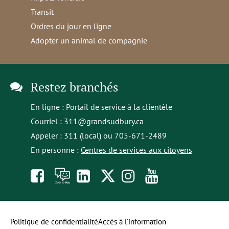
Transit
Ordres du jour en ligne
Adopter un animal de compagnie
Restez branchés
En ligne :
Portail de service à la clientèle
Courriel :
311@grandsudbury.ca
Appeler : 311 (local) ou 705-671-2489
En personne :
Centres de services aux citoyens
Like
À
opens
Follow
Follow
Subscribe
us
toi
in
us
us
to
on
la
a
on
on
our
Politique de confidentialité
Accès à l’information