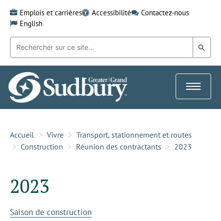
Skip
Emplois et carrières
Accessibilité
Contactez-nous
to
English
content
Recherche
Rech
par
mot-
dans
clé:
le
Toggle
Gra
navigat
Sud
Accueil
Vivre
Transport, stationnement et routes
Construction
Réunion des contractants
2023
2023
Saison de construction