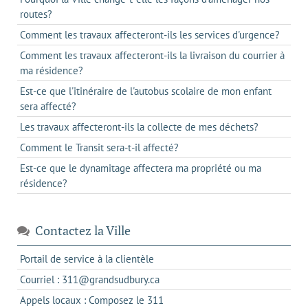
routes?
Comment les travaux affecteront-ils les services d'urgence?
Comment les travaux affecteront-ils la livraison du courrier à
ma résidence?
Est-ce que l'itinéraire de l'autobus scolaire de mon enfant
sera affecté?
Les travaux affecteront-ils la collecte de mes déchets?
Comment le Transit sera-t-il affecté?
Est-ce que le dynamitage affectera ma propriété ou ma
résidence?
Contactez la Ville
s'ouvre
Portail de service à la clientèle
dans
s'ouvre
Courriel : 311@grandsudbury.ca
un
dans
s'ouvre
Appels locaux : Composez le 311
nouvel