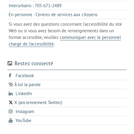
votre
dans
onglet
s'ouvre
Interurbains : 705-671-2489
client
un
dans
de
s'ouvre
En personne : Centres de services aux citoyens
client
un
messagerie
dans
de
Si vous avez des questions concernant l'accessibilité du site
client
l'onglet
votre
Web ou si vous avez besoin de renseignements dans un
de
actuel
téléphone
format accessible, veuillez
communiquer avec le personnel
votre
chargé de l'accessibilité
.
téléphone
Restez connecté
s'ouvre
Facebook
dans
À toi la parole
opens
un
opens
LinkedIn
in
nouvel
in
a
onglet
X (anciennement Twitter)
s'ouvre
a
new
s'ouvre
Instagram
dans
new
tab
dans
un
tab
s'ouvre
YouTube
un
nouvel
dans
nouvel
onglet
un