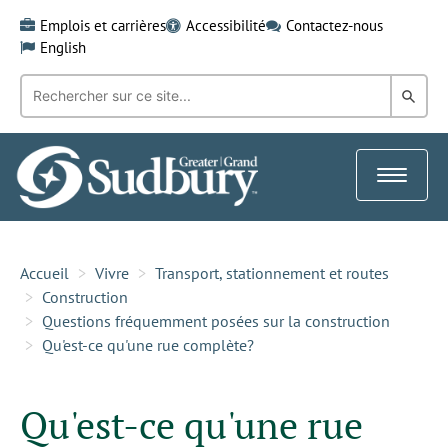
Skip
Emplois et carrières
Accessibilité
Contactez-nous
to
English
content
Recherche
Rech
par
mot-
dans
clé:
le
Toggle
Gra
navigat
Sud
Accueil
Vivre
Transport, stationnement et routes
Construction
Questions fréquemment posées sur la construction
Qu'est-ce qu'une rue complète?
Qu'est-ce qu'une rue