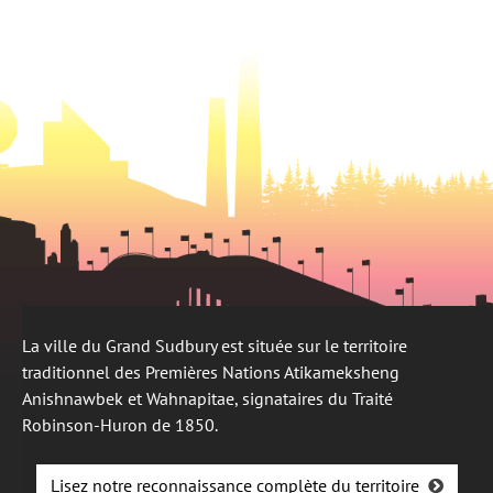
onglet
nouvel
onglet
La ville du Grand Sudbury est située sur le territoire
traditionnel des Premières Nations Atikameksheng
Anishnawbek et Wahnapitae, signataires du Traité
Robinson-Huron de 1850.
Lisez notre reconnaissance complète du territoire