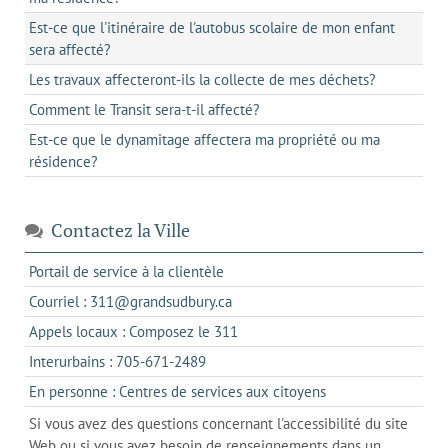
Est-ce que l'itinéraire de l'autobus scolaire de mon enfant
sera affecté?
Les travaux affecteront-ils la collecte de mes déchets?
Comment le Transit sera-t-il affecté?
Est-ce que le dynamitage affectera ma propriété ou ma
résidence?
Contactez la Ville
s'ouvre
Portail de service à la clientèle
dans
s'ouvre
Courriel : 311@grandsudbury.ca
un
dans
s'ouvre
Appels locaux : Composez le 311
nouvel
votre
dans
onglet
s'ouvre
Interurbains : 705-671-2489
client
un
dans
de
s'ouvre
En personne : Centres de services aux citoyens
client
un
messagerie
dans
de
Si vous avez des questions concernant l'accessibilité du site
client
l'onglet
votre
Web ou si vous avez besoin de renseignements dans un