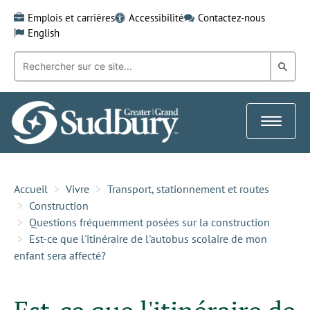
Skip
Emplois et carrières
Accessibilité
Contactez-nous
to
English
content
Recherche
Rech
par
mot-
dans
clé:
le
Toggle
Gra
navigat
Sud
Accueil
Vivre
Transport, stationnement et routes
Construction
Questions fréquemment posées sur la construction
Est-ce que l'itinéraire de l'autobus scolaire de mon
enfant sera affecté?