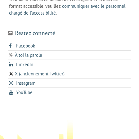
de
actuel
téléphone
format accessible, veuillez
communiquer avec le personnel
votre
chargé de l'accessibilité
.
téléphone
Restez connecté
s'ouvre
Facebook
dans
À toi la parole
opens
un
opens
LinkedIn
in
nouvel
in
a
onglet
X (anciennement Twitter)
s'ouvre
a
new
s'ouvre
Instagram
dans
new
tab
dans
un
tab
s'ouvre
YouTube
un
nouvel
dans
nouvel
onglet
un
onglet
nouvel
onglet