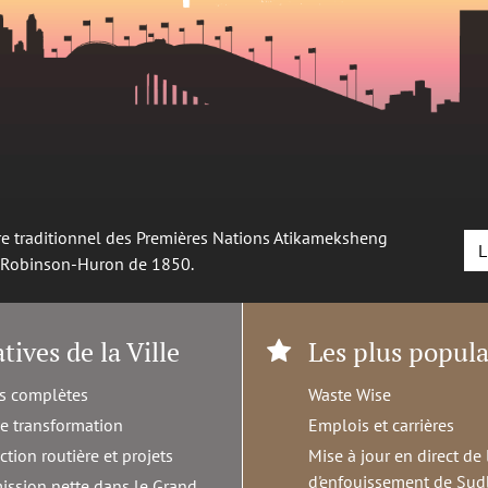
oire traditionnel des Premières Nations Atikameksheng
L
é Robinson-Huron de 1850.
atives de la Ville
Les plus popula
s complètes
Waste Wise
de transformation
Emplois et carrières
ction routière et projets
Mise à jour en direct de 
d'enfouissement de Sud
ission nette dans le Grand