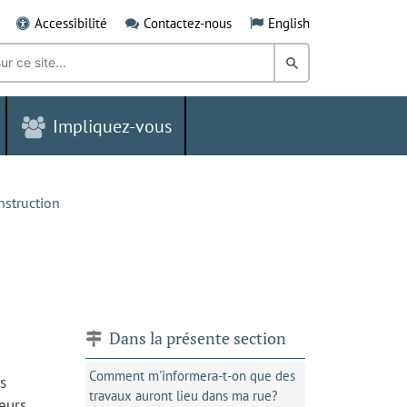
Accessibilité
Contactez-nous
English
Rechercher
dans
Impliquez-vous
le
Grand
Sudbury
nstruction
Dans la présente section
Comment m'informera-t-on que des
s
travaux auront lieu dans ma rue?
eurs