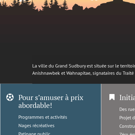
La ville du Grand Sudbury est située sur le territ
Anishnawbek et Wahnapitae, signataires du Trait
Pour s’amuser à prix
Initi
abordable!
Des rue
Programmes et activités
Projet 
Nages récréatives
Constru
Patinage public
Zéro ém