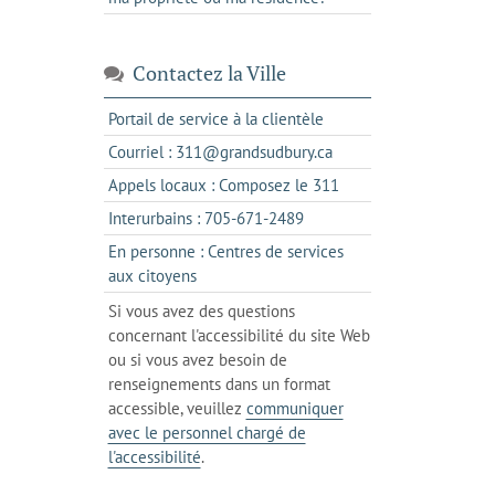
Contactez la Ville
s'ouvre
Portail de service à la clientèle
dans
s'ouvre
Courriel : 311@grandsudbury.ca
un
dans
s'ouvre
Appels locaux : Composez le 311
nouvel
votre
dans
onglet
s'ouvre
Interurbains : 705-671-2489
client
un
dans
de
En personne : Centres de services
client
un
messagerie
s'ouvre
aux citoyens
de
client
dans
votre
Si vous avez des questions
de
l'onglet
téléphone
concernant l'accessibilité du site Web
votre
actuel
ou si vous avez besoin de
téléphone
renseignements dans un format
accessible, veuillez
communiquer
avec le personnel chargé de
l'accessibilité
.