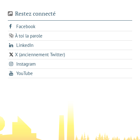
Restez connecté
s'ouvre
Facebook
dans
À toi la parole
opens
un
opens
LinkedIn
in
nouvel
in
a
onglet
X (anciennement Twitter)
s'ouvre
a
new
s'ouvre
Instagram
dans
new
tab
dans
un
tab
s'ouvre
YouTube
un
nouvel
dans
nouvel
onglet
un
onglet
nouvel
onglet