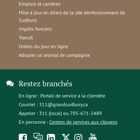
Emplois et carrières
Mise à jour en direct de la site d'enfouissement de
Sudbury
Impôts fonciers
Transit
Ordres du jour en ligne
Adopter un animal de compagnie
Restez branchés
En ligne :
Portail de service à la clientèle
Courriel :
311@grandsudbury.ca
Appeler : 311 (local) ou 705-671-2489
En personne :
Centres de services aux citoyens
Like
À
opens
Follow
Follow
Subscribe