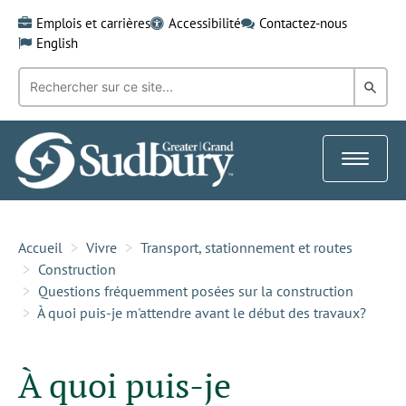
Skip
Emplois et carrières
Accessibilité
Contactez-nous
to
English
content
Recherche
Rech
par
mot-
dans
clé:
le
Toggle
Gra
navigat
Sud
Accueil
Vivre
Transport, stationnement et routes
Construction
Questions fréquemment posées sur la construction
À quoi puis-je m'attendre avant le début des travaux?
À quoi puis-je