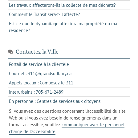
Les travaux affecteront-ils la collecte de mes déchets?
Comment le Transit sera-t-il affecté?
Est-ce que le dynamitage affectera ma propriété ou ma
résidence?
Contactez la Ville
s'ouvre
Portail de service à la clientèle
dans
s'ouvre
Courriel : 311@grandsudbury.ca
un
dans
s'ouvre
Appels locaux : Composez le 311
nouvel
votre
dans
onglet
s'ouvre
Interurbains : 705-671-2489
client
un
dans
de
s'ouvre
En personne : Centres de services aux citoyens
client
un
messagerie
dans
de
Si vous avez des questions concernant l'accessibilité du site
client
l'onglet
votre
Web ou si vous avez besoin de renseignements dans un
de
actuel
téléphone
format accessible, veuillez
communiquer avec le personnel
votre
chargé de l'accessibilité
.
téléphone