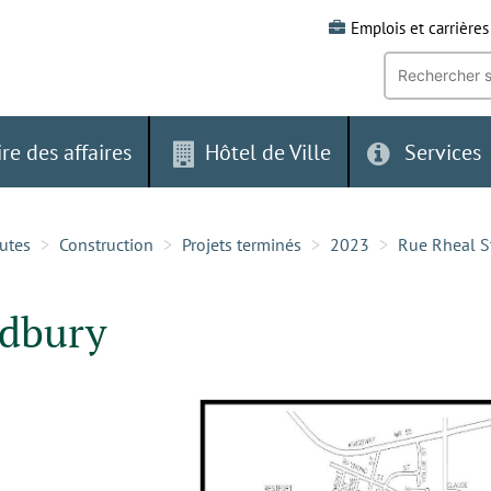
Emplois et carrières
Recherche
par
mot-
clé:
ire des affaires
Hôtel de Ville
Services
outes
Construction
Projets terminés
2023
Rue Rheal S
udbury