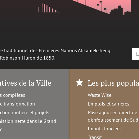
oire traditionnel des Premières Nations Atikameksheng
L
é Robinson-Huron de 1850.
atives de la Ville
Les plus popula
s complètes
Waste Wise
de transformation
Emplois et carrières
ction routière et projets
Mise à jour en direct de 
d'enfouissement de Sud
ission nette dans le Grand
y
Impôts fonciers
Transit