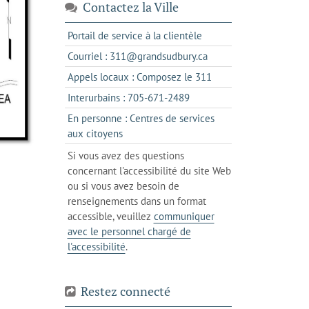
Contactez la Ville
s'ouvre
Portail de service à la clientèle
dans
s'ouvre
Courriel : 311@grandsudbury.ca
un
dans
s'ouvre
Appels locaux : Composez le 311
nouvel
votre
dans
onglet
s'ouvre
Interurbains : 705-671-2489
client
un
dans
de
En personne : Centres de services
client
un
messagerie
s'ouvre
aux citoyens
de
client
dans
votre
Si vous avez des questions
de
l'onglet
téléphone
concernant l'accessibilité du site Web
votre
actuel
ou si vous avez besoin de
téléphone
renseignements dans un format
accessible, veuillez
communiquer
avec le personnel chargé de
l'accessibilité
.
Restez connecté