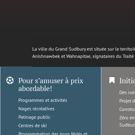
La ville du Grand Sudbury est située sur le territ
Anishnawbek et Wahnapitae, signataires du Trait
Pour s’amuser à prix
Initi
abordable!
Des rue
Programmes et activités
Projet 
Nages récréatives
Constru
Patinage public
Zéro ém
Sudbur
Centres de ski
Programmation des jours fériés et