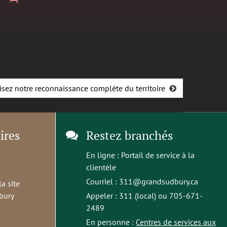
isez notre reconnaissance complète du territoire
ires
Restez branchés
En ligne :
Portail de service à la
clientèle
Courriel :
311@grandsudbury.ca
la site
bury
Appeler : 311 (local) ou 705-671-
2489
En personne :
Centres de services aux