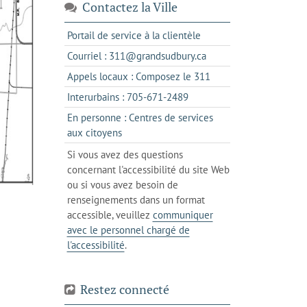
Contactez la Ville
s'ouvre
Portail de service à la clientèle
dans
s'ouvre
Courriel : 311@grandsudbury.ca
un
dans
s'ouvre
Appels locaux : Composez le 311
nouvel
votre
dans
onglet
s'ouvre
Interurbains : 705-671-2489
client
un
dans
de
En personne : Centres de services
client
un
messagerie
s'ouvre
aux citoyens
de
client
dans
votre
Si vous avez des questions
de
l'onglet
téléphone
concernant l'accessibilité du site Web
votre
actuel
ou si vous avez besoin de
téléphone
renseignements dans un format
accessible, veuillez
communiquer
avec le personnel chargé de
l'accessibilité
.
Restez connecté