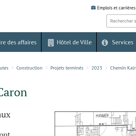
Emplois et carrières
Recherche
par
mot-
clé:
ire des affaires
Hôtel de Ville
Services
outes
Construction
Projets terminés
2023
Chemin Kalm
Caron
aux
pont