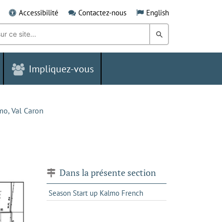
Accessibilité
Contactez-nous
English
Rechercher
dans
Impliquez-vous
le
Grand
Sudbury
o, Val Caron
Dans la présente section
Season Start up Kalmo French