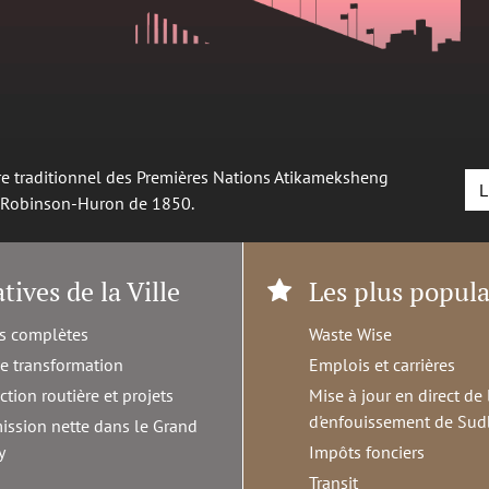
oire traditionnel des Premières Nations Atikameksheng
L
é Robinson-Huron de 1850.
atives de la Ville
Les plus popula
s complètes
Waste Wise
de transformation
Emplois et carrières
ction routière et projets
Mise à jour en direct de 
d'enfouissement de Sud
ission nette dans le Grand
y
Impôts fonciers
Transit