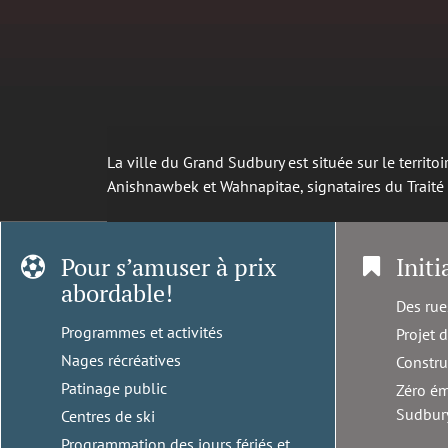
La ville du Grand Sudbury est située sur le territ
Anishnawbek et Wahnapitae, signataires du Trait
Pour s’amuser à prix
Initi
abordable!
Des rue
Programmes et activités
Projet 
Nages récréatives
Constru
Patinage public
Zéro ém
Sudbur
Centres de ski
Programmation des jours fériés et