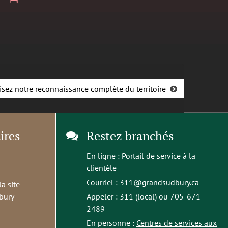
isez notre reconnaissance complète du territoire
ires
Restez branchés
En ligne :
Portail de service à la
clientèle
Courriel :
311@grandsudbury.ca
la site
bury
Appeler : 311 (local) ou 705-671-
2489
En personne :
Centres de services aux