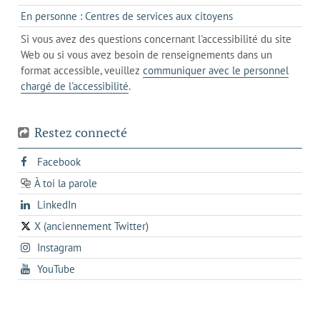
un
dans
de
s'ouvre
En personne : Centres de services aux citoyens
client
un
messagerie
dans
de
Si vous avez des questions concernant l'accessibilité du site
client
l'onglet
votre
Web ou si vous avez besoin de renseignements dans un
de
actuel
téléphone
format accessible, veuillez
communiquer avec le personnel
votre
chargé de l'accessibilité
.
téléphone
Restez connecté
s'ouvre
Facebook
dans
À toi la parole
opens
un
opens
LinkedIn
in
nouvel
in
a
onglet
X (anciennement Twitter)
s'ouvre
a
new
s'ouvre
Instagram
dans
new
tab
dans
un
tab
s'ouvre
YouTube
un
nouvel
dans
nouvel
onglet
un
onglet
nouvel