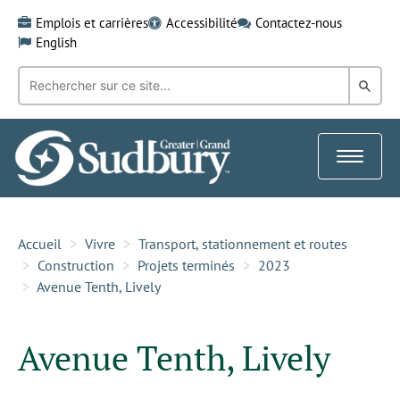
Skip
Emplois et carrières
Accessibilité
Contactez-nous
to
English
content
Recherche
Rech
par
mot-
dans
clé:
le
Toggle
Gra
navigat
Sud
Accueil
Vivre
Transport, stationnement et routes
Construction
Projets terminés
2023
Avenue Tenth, Lively
Avenue Tenth, Lively