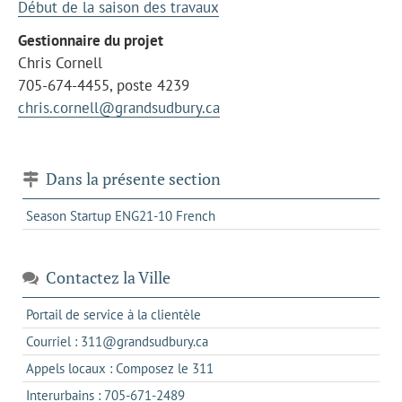
Début de la saison des travaux
Gestionnaire du projet
Chris Cornell
705-674-4455, poste 4239
chris.cornell@grandsudbury.ca
Dans la présente section
Season Startup ENG21-10 French
Contactez la Ville
s'ouvre
Portail de service à la clientèle
dans
s'ouvre
Courriel : 311@grandsudbury.ca
un
dans
s'ouvre
Appels locaux : Composez le 311
nouvel
votre
dans
onglet
s'ouvre
Interurbains : 705-671-2489
client