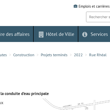
Emplois et carrières
Recherche
par
mot-
clé:
ire des affaires
Hôtel de Ville
Services
outes
Construction
Projets terminés
2022
Rue Rhéal
la conduite d’eau principale
ux