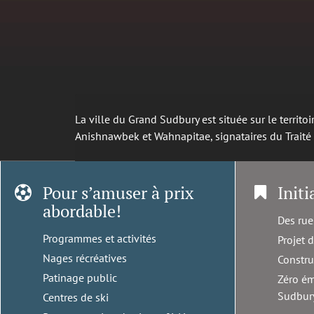
La ville du Grand Sudbury est située sur le territ
Anishnawbek et Wahnapitae, signataires du Trait
Pour s’amuser à prix
Initi
abordable!
Des rue
Programmes et activités
Projet 
Nages récréatives
Constru
Patinage public
Zéro ém
Sudbur
Centres de ski