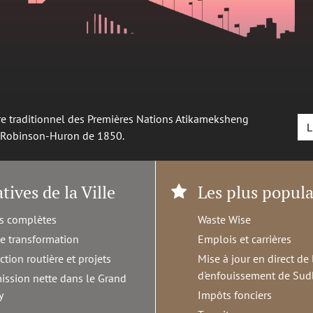
oire traditionnel des Premières Nations Atikameksheng
L
é Robinson-Huron de 1850.
atives de la Ville
Les plus popula
s complètes
Waste Wise
de transformation
Emplois et carrières
ction routière et projets
Mise à jour en direct de 
d'enfouissement de Sud
ission nette dans le Grand
y
Impôts fonciers