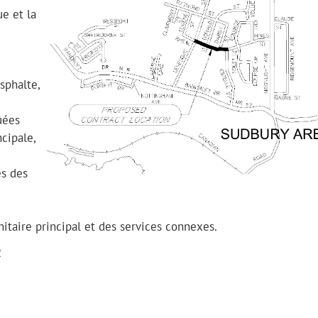
ue et la
sphalte,
uées
cipale,
es des
itaire principal et des services connexes.
2