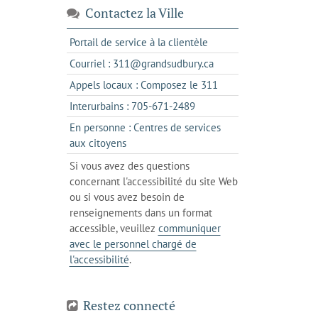
Contactez la Ville
s'ouvre
Portail de service à la clientèle
dans
s'ouvre
Courriel : 311@grandsudbury.ca
un
dans
s'ouvre
Appels locaux : Composez le 311
nouvel
votre
dans
onglet
s'ouvre
Interurbains : 705-671-2489
client
un
dans
de
En personne : Centres de services
client
un
messagerie
s'ouvre
aux citoyens
de
client
dans
votre
Si vous avez des questions
de
l'onglet
téléphone
concernant l'accessibilité du site Web
votre
actuel
ou si vous avez besoin de
téléphone
renseignements dans un format
accessible, veuillez
communiquer
avec le personnel chargé de
l'accessibilité
.
Restez connecté