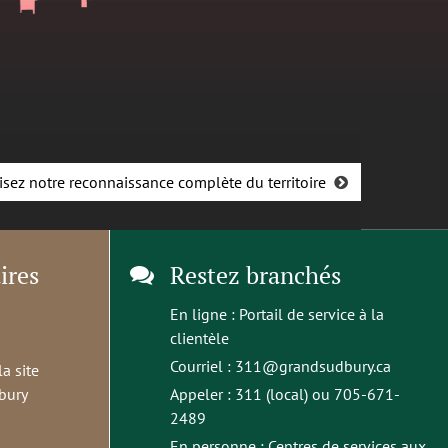
isez notre reconnaissance complète du territoire
ires
Restez branchés
En ligne :
Portail de service à la
clientèle
Courriel :
311@grandsudbury.ca
la site
bury
Appeler : 311 (local) ou 705-671-
2489
En personne :
Centres de services aux