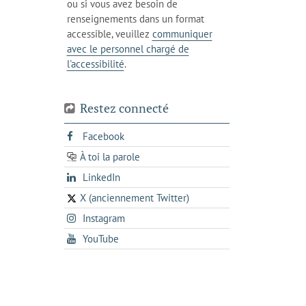
ou si vous avez besoin de
téléphone
renseignements dans un format
accessible, veuillez
communiquer
avec le personnel chargé de
l'accessibilité
.
Restez connecté
s'ouvre
Facebook
dans
À toi la parole
opens
un
opens
LinkedIn
in
nouvel
in
a
onglet
X (anciennement Twitter)
s'ouvre
a
new
s'ouvre
Instagram
dans
new
tab
dans
un
tab
s'ouvre
YouTube
un
nouvel
dans
nouvel
onglet
un
onglet
nouvel
onglet