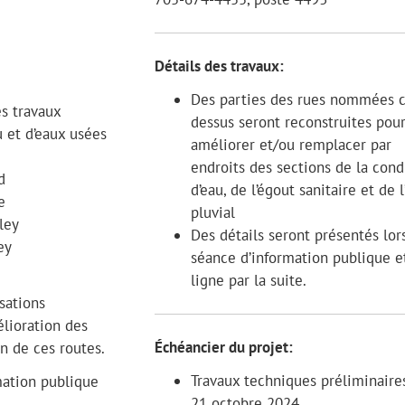
Détails des travaux:
Des parties des rues nommées c
s travaux
dessus seront reconstruites pou
u et d’eaux usées
améliorer et/ou remplacer par
endroits des sections de la cond
d
d’eau, de l’égout sanitaire et de 
e
pluvial
ley
Des détails seront présentés lor
ey
séance d’information publique e
ligne par la suite.
sations
élioration des
Échéancier du projet:
on de ces routes.
Travaux techniques préliminaire
mation publique
21 octobre 2024