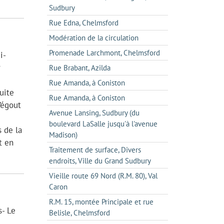
Sudbury
Rue Edna, Chelmsford
Modération de la circulation
Promenade Larchmont, Chelmsford
i-
r
Rue Brabant, Azilda
Rue Amanda, à Coniston
uite
Rue Amanda, à Coniston
l’égout
Avenue Lansing, Sudbury (du
boulevard LaSalle jusqu'à l'avenue
s de la
Madison)
t en
Traitement de surface, Divers
endroits, Ville du Grand Sudbury
Vieille route 69 Nord (R.M. 80), Val
Caron
R.M. 15, montée Principale et rue
s- Le
Belisle, Chelmsford