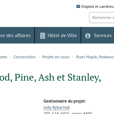
Emplois et carrières
Recherche
par
mot-
clé:
ire des affaires
Hôtel de Ville
Services
outes
Construction
Projets en cours
Rues Maple, Parkwood,
d, Pine, Ash et Stanley,
Gestionnaire du projet:
Jody Rybachuk
705-674-4455, poste 4493