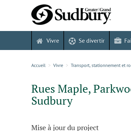
Skip
to
content
Vivre
Se divertir
Fa
Accueil
Vivre
Transport, stationnement et r
Rues Maple, Parkwoo
Sudbury
Mise à jour du project