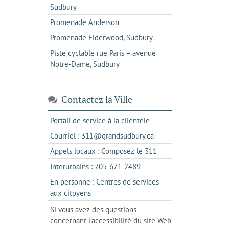
Sudbury
Promenade Anderson
Promenade Elderwood, Sudbury
Piste cyclable rue Paris – avenue
Notre-Dame, Sudbury
Contactez la Ville
s'ouvre
Portail de service à la clientèle
dans
s'ouvre
Courriel : 311@grandsudbury.ca
un
dans
s'ouvre
Appels locaux : Composez le 311
nouvel
votre
dans
onglet
s'ouvre
Interurbains : 705-671-2489
client
un
dans
de
En personne : Centres de services
client
un
messagerie
s'ouvre
aux citoyens
de
client
dans
votre
Si vous avez des questions
de
l'onglet
téléphone
concernant l'accessibilité du site Web
votre
actuel