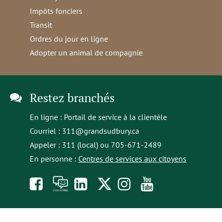
Impôts fonciers
Transit
Ordres du jour en ligne
Adopter un animal de compagnie
Restez branchés
En ligne :
Portail de service à la clientèle
Courriel :
311@grandsudbury.ca
Appeler : 311 (local) ou 705-671-2489
En personne :
Centres de services aux citoyens
Like
À
opens
Follow
Follow
Subscribe
us
toi
in
us
us
to