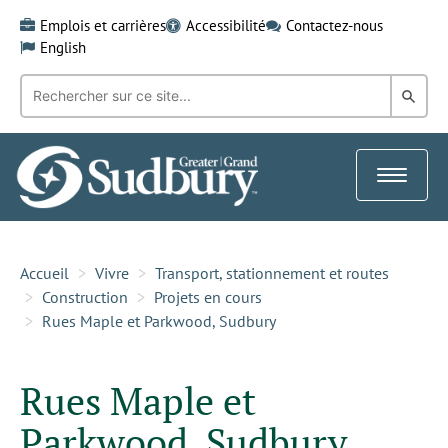
Skip
Emplois et carrières
Accessibilité
Contactez-nous
to
English
content
Recherche
Rech
par
mot-
dans
clé:
le
Toggle
Gra
navigat
Sud
Accueil
Vivre
Transport, stationnement et routes
Construction
Projets en cours
Rues Maple et Parkwood, Sudbury
Rues Maple et
Parkwood, Sudbury