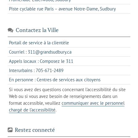
Piste cyclable rue Paris – avenue Notre-Dame, Sudbury
Contactez la Ville
s'ouvre
Portail de service à la clientèle
dans
s'ouvre
Courriel : 311@grandsudbury.ca
un
dans
s'ouvre
Appels locaux : Composez le 311
nouvel
votre
dans
onglet
s'ouvre
Interurbains : 705-671-2489
client
un
dans
de
s'ouvre
En personne : Centres de services aux citoyens
client
un
messagerie
dans
de
Si vous avez des questions concernant l'accessibilité du site
client
l'onglet
votre
Web ou si vous avez besoin de renseignements dans un
de
actuel
téléphone
format accessible, veuillez
communiquer avec le personnel
votre
chargé de l'accessibilité
.
téléphone
Restez connecté