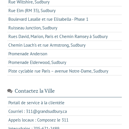
Rue Wiltshire, Sudbury
Rue Elm (RM 35), Sudbury
Boulevard Lasalle et rue Elisabella - Phase 1
Ruisseau Junction, Sudbury
Rues David, Marion, Paris et Chemin Ramsey à Sudbury
Chemin Loach's et rue Armstrong, Sudbury
Promenade Anderson
Promenade Elderwood, Sudbury
Piste cyclable rue Paris – avenue Notre-Dame, Sudbury
Contactez la Ville
s'ouvre
Portail de service à la clientèle
dans
s'ouvre
Courriel : 311@grandsudbury.ca
un
dans
s'ouvre
Appels locaux : Composez le 311
nouvel
votre
dans
onglet
s'ouvre
Interurbains : 705-671-2489