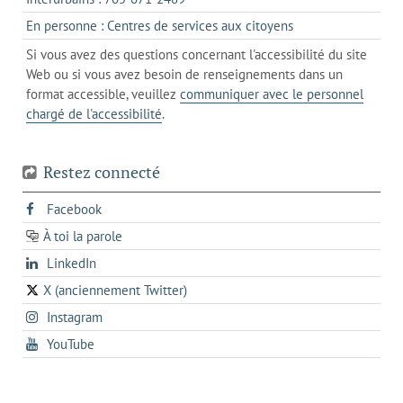
client
un
dans
de
s'ouvre
En personne : Centres de services aux citoyens
client
un
messagerie
dans
de
Si vous avez des questions concernant l'accessibilité du site
client
l'onglet
votre
Web ou si vous avez besoin de renseignements dans un
de
actuel
téléphone
format accessible, veuillez
communiquer avec le personnel
votre
chargé de l'accessibilité
.
téléphone
Restez connecté
s'ouvre
Facebook
dans
À toi la parole
opens
un
opens
LinkedIn
in
nouvel
in
a
onglet
X (anciennement Twitter)
s'ouvre
a
new
s'ouvre
Instagram
dans
new
tab
dans
un
tab
s'ouvre
YouTube
un
nouvel
dans
nouvel
onglet
un
onglet
nouvel