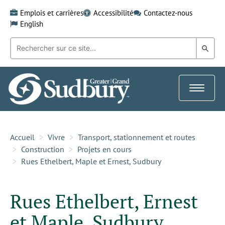
Skip
Emplois et carrières
Accessibilité
Contactez-nous
to
English
content
Recherche
Rech
par
mot-
dans
clé:
le
Toggle
Gra
navigat
Sud
Accueil
Vivre
Transport, stationnement et routes
Construction
Projets en cours
Rues Ethelbert, Maple et Ernest, Sudbury
Rues Ethelbert, Ernest
et Maple, Sudbury