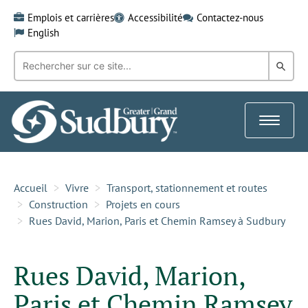
Skip
Emplois et carrières
Accessibilité
Contactez-nous
to
English
content
Recherche
Rech
par
mot-
dans
clé:
le
Toggle
Gra
navigat
Sud
Accueil
Vivre
Transport, stationnement et routes
Construction
Projets en cours
Rues David, Marion, Paris et Chemin Ramsey à Sudbury
Rues David, Marion,
Paris et Chemin Ramsey