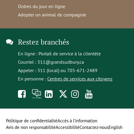
Ordres du jour en ligne
Adopter un animal de compagnie
Restez branchés
En ligne :
Portail de service à la clientèle
Courriel :
311@grandsudbury.ca
Appeler : 311 (local) ou 705-671-2489
En personne :
Centres de services aux citoyens
Like
À
opens
Follow
Follow
Subscribe
us
toi
in
us
us
to
on
la
a
on
on
our
Politique de confidentialité
Accès à l’information
Avis de non responsabilité
Accessibilité
Contactez-nous
English
Facebook
parole
new
Twitter
Instagram
YouTube