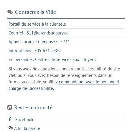
Contactez la Ville
s'ouvre
Portail de service à la clientèle
dans
s'ouvre
Courriel : 311@grandsudbury.ca
un
dans
s'ouvre
Appels locaux : Composez le 311
nouvel
votre
dans
onglet
s'ouvre
Interurbains : 705-671-2489
client
un
dans
de
s'ouvre
En personne : Centres de services aux citoyens
client
un
messagerie
dans
de
Si vous avez des questions concernant l'accessibilité du site
client
l'onglet
votre
Web ou si vous avez besoin de renseignements dans un
de
actuel
téléphone
format accessible, veuillez
communiquer avec le personnel
votre
chargé de l'accessibilité
.
téléphone
Restez connecté
s'ouvre
Facebook
dans
À toi la parole
opens