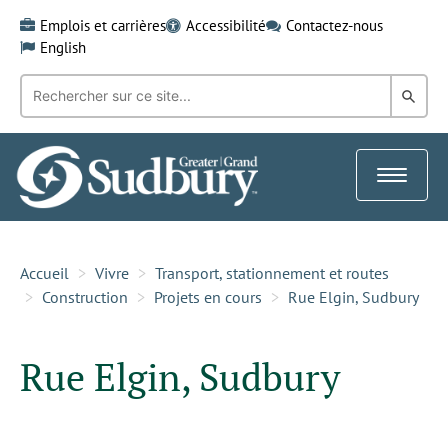
Skip
Emplois et carrières
Accessibilité
Contactez-nous
to
English
content
Recherche
Rech
par
mot-
dans
clé:
le
Toggle
Gra
navigat
Sud
Accueil
Vivre
Transport, stationnement et routes
Construction
Projets en cours
Rue Elgin, Sudbury
Rue Elgin, Sudbury