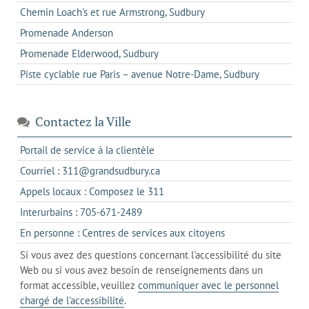
Chemin Loach's et rue Armstrong, Sudbury
Promenade Anderson
Promenade Elderwood, Sudbury
Piste cyclable rue Paris – avenue Notre-Dame, Sudbury
Contactez la Ville
s'ouvre
Portail de service à la clientèle
dans
s'ouvre
Courriel : 311@grandsudbury.ca
un
dans
s'ouvre
Appels locaux : Composez le 311
nouvel
votre
dans
onglet
s'ouvre
Interurbains : 705-671-2489
client
un
dans
de
s'ouvre
En personne : Centres de services aux citoyens
client
un
messagerie
dans
de
Si vous avez des questions concernant l'accessibilité du site
client
l'onglet
votre
Web ou si vous avez besoin de renseignements dans un
de
actuel
téléphone
format accessible, veuillez
communiquer avec le personnel
votre
chargé de l'accessibilité
.
téléphone