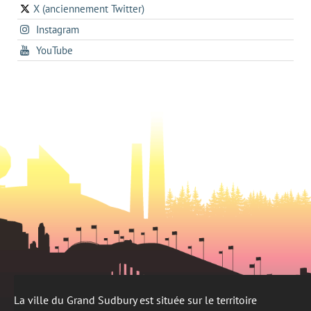
in
a
onglet
X (anciennement Twitter)
s'ouvre
a
new
s'ouvre
Instagram
dans
new
tab
dans
un
tab
s'ouvre
YouTube
un
nouvel
dans
nouvel
onglet
un
onglet
nouvel
onglet
La ville du Grand Sudbury est située sur le territoire