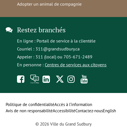
Adopter un animal de compagnie
Restez branchés
En ligne :
Portail de service à la clientèle
Courriel :
311@grandsudbury.ca
Appeler : 311 (local) ou 705-671-2489
En personne :
Centres de services aux citoyens
Like
À
opens
Follow
Follow
Subscribe
us
toi
in
us
us
to
on
la
a
on
on
our
Politique de confidentialité
Accès à l’information
Avis de non responsabilité
Accessibilité
Contactez-nous
English
Facebook
parole
new
Twitter
Instagram
YouTube
© 2026 Ville du Grand Sudbury