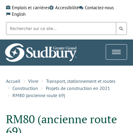
Skip
Emplois et carrières
Accessibilité
Contactez-nous
to
English
content
Recherche
Rech
par
mot-
dans
clé:
le
Toggle
Gra
navigat
Sud
Accueil
Vivre
Transport, stationnement et routes
Construction
Projets de construction en 2021
RM80 (ancienne route 69)
RM80 (ancienne route
69)