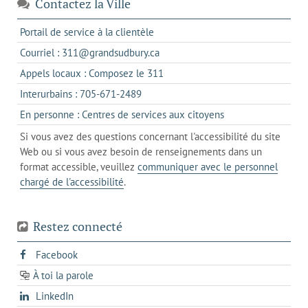
Contactez la Ville
s'ouvre
Portail de service à la clientèle
dans
s'ouvre
Courriel : 311@grandsudbury.ca
un
dans
s'ouvre
Appels locaux : Composez le 311
nouvel
votre
dans
onglet
s'ouvre
Interurbains : 705-671-2489
client
un
dans
de
s'ouvre
En personne : Centres de services aux citoyens
client
un
messagerie
dans
de
Si vous avez des questions concernant l'accessibilité du site
client
l'onglet
votre
Web ou si vous avez besoin de renseignements dans un
de
actuel
téléphone
format accessible, veuillez
communiquer avec le personnel
votre
chargé de l'accessibilité
.
téléphone
Restez connecté
s'ouvre
Facebook
dans
À toi la parole
opens
un
opens
LinkedIn
in
nouvel