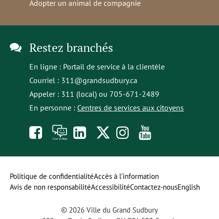
Adopter un animal de compagnie
Restez branchés
En ligne :
Portail de service à la clientèle
Courriel :
311@grandsudbury.ca
Appeler : 311 (local) ou 705-671-2489
En personne :
Centres de services aux citoyens
Like
À
opens
Follow
Follow
Subscribe
us
toi
in
us
us
to
on
la
a
on
on
our
Politique de confidentialité
Accès à l’information
Avis de non responsabilité
Accessibilité
Contactez-nous
English
Facebook
parole
new
Twitter
Instagram
YouTube
© 2026 Ville du Grand Sudbury