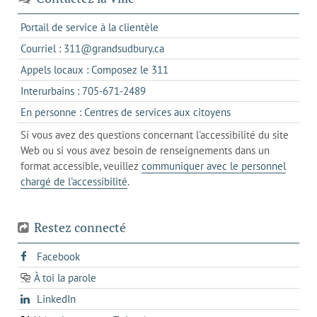
s'ouvre
Portail de service à la clientèle
dans
s'ouvre
Courriel : 311@grandsudbury.ca
un
dans
s'ouvre
Appels locaux : Composez le 311
nouvel
votre
dans
onglet
s'ouvre
Interurbains : 705-671-2489
client
un
dans
de
s'ouvre
En personne : Centres de services aux citoyens
client
un
messagerie
dans
de
Si vous avez des questions concernant l'accessibilité du site
client
l'onglet
votre
Web ou si vous avez besoin de renseignements dans un
de
actuel
téléphone
format accessible, veuillez
communiquer avec le personnel
votre
chargé de l'accessibilité
.
téléphone
Restez connecté
s'ouvre
Facebook
dans
À toi la parole
opens
un
opens
LinkedIn
in
nouvel
in
a