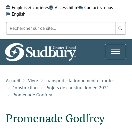
Skip
Emplois et carrières
Accessibilité
Contactez-nous
to
English
content
Recherche
Rech
par
mot-
dans
clé:
le
Toggle
Gra
navigat
Sud
Accueil
Vivre
Transport, stationnement et routes
Construction
Projets de construction en 2021
Promenade Godfrey
Promenade Godfrey