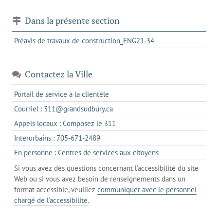
Dans la présente section
Préavis de travaux de construction_ENG21-34
Contactez la Ville
s'ouvre
Portail de service à la clientèle
dans
s'ouvre
Courriel : 311@grandsudbury.ca
un
dans
s'ouvre
Appels locaux : Composez le 311
nouvel
votre
dans
onglet
s'ouvre
Interurbains : 705-671-2489
client
un
dans
de
s'ouvre
En personne : Centres de services aux citoyens
client
un
messagerie
dans
de
Si vous avez des questions concernant l'accessibilité du site
client
l'onglet
votre
Web ou si vous avez besoin de renseignements dans un
de
actuel
téléphone
format accessible, veuillez
communiquer avec le personnel
votre
chargé de l'accessibilité
.
téléphone