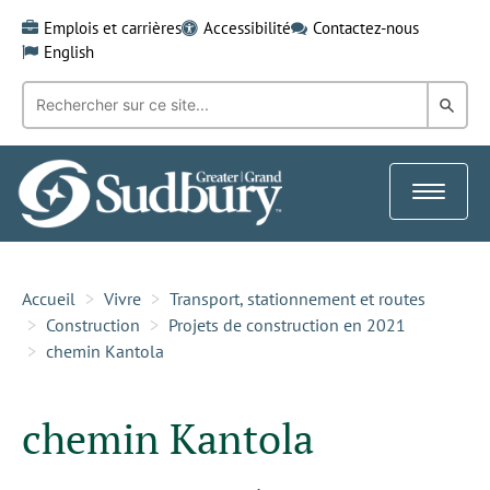
Skip
Emplois et carrières
Accessibilité
Contactez-nous
to
English
content
Recherche
Rech
par
mot-
dans
clé:
le
Toggle
Gra
navigat
Sud
Accueil
Vivre
Transport, stationnement et routes
Construction
Projets de construction en 2021
chemin Kantola
chemin Kantola