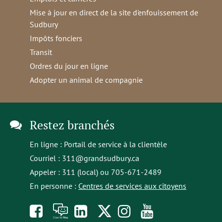
Mise à jour en direct de la site d'enfouissement de
Sudbury
Impôts fonciers
Transit
Ordres du jour en ligne
Adopter un animal de compagnie
Restez branchés
En ligne :
Portail de service à la clientèle
Courriel :
311@grandsudbury.ca
Appeler : 311 (local) ou 705-671-2489
En personne :
Centres de services aux citoyens
Like
À
opens
Follow
Follow
Subscribe