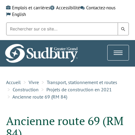
Skip
Emplois et carrières
Accessibilité
Contactez-nous
to
English
content
Recherche
Rech
par
mot-
dans
clé:
le
Toggle
Gra
navigat
Sud
Accueil
Vivre
Transport, stationnement et routes
Construction
Projets de construction en 2021
Ancienne route 69 (RM 84)
Ancienne route 69 (RM
84)