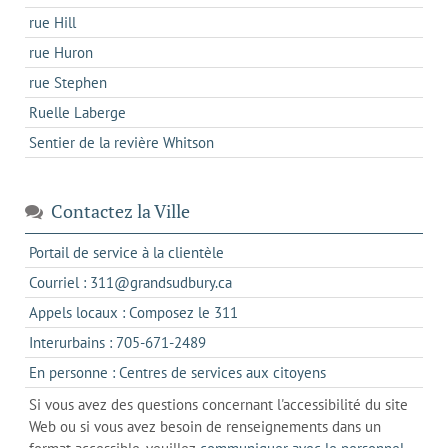
rue Hill
rue Huron
rue Stephen
Ruelle Laberge
Sentier de la revière Whitson
Contactez la Ville
s'ouvre
Portail de service à la clientèle
dans
s'ouvre
Courriel : 311@grandsudbury.ca
un
dans
s'ouvre
Appels locaux : Composez le 311
nouvel
votre
dans
onglet
s'ouvre
Interurbains : 705-671-2489
client
un
dans
de
s'ouvre
En personne : Centres de services aux citoyens
client
un
messagerie
dans
de
Si vous avez des questions concernant l'accessibilité du site
client
l'onglet
votre
Web ou si vous avez besoin de renseignements dans un
de
actuel
téléphone