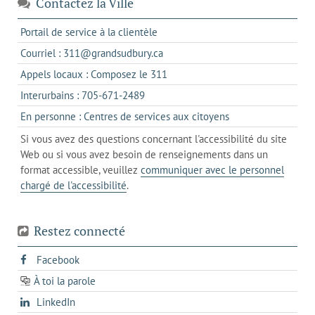
Contactez la Ville
s'ouvre
Portail de service à la clientèle
dans
s'ouvre
Courriel : 311@grandsudbury.ca
un
dans
s'ouvre
Appels locaux : Composez le 311
nouvel
votre
dans
onglet
s'ouvre
Interurbains : 705-671-2489
client
un
dans
de
s'ouvre
En personne : Centres de services aux citoyens
client
un
messagerie
dans
de
Si vous avez des questions concernant l'accessibilité du site
client
l'onglet
votre
Web ou si vous avez besoin de renseignements dans un
de
actuel
téléphone
format accessible, veuillez
communiquer avec le personnel
votre
chargé de l'accessibilité
.
téléphone
Restez connecté
s'ouvre
Facebook
dans
À toi la parole
opens
un
opens
LinkedIn
in
nouvel