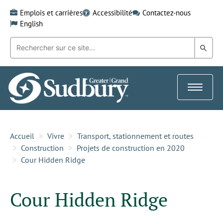
Skip
Emplois et carrières
Accessibilité
Contactez-nous
to
English
content
Recherche
Rech
par
mot-
dans
clé:
le
Toggle
Gra
navigat
Sud
Accueil
Vivre
Transport, stationnement et routes
Construction
Projets de construction en 2020
Cour Hidden Ridge
Cour Hidden Ridge