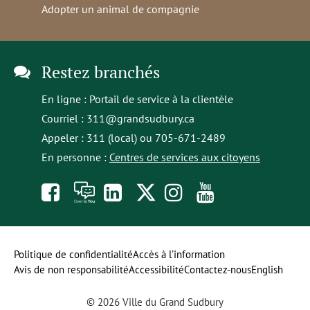
Adopter un animal de compagnie
Restez branchés
En ligne :
Portail de service à la clientèle
Courriel :
311@grandsudbury.ca
Appeler : 311 (local) ou 705-671-2489
En personne :
Centres de services aux citoyens
Like
À
opens
Follow
Follow
Subscribe
us
toi
in
us
us
to
on
la
a
on
on
our
Politique de confidentialité
Accès à l’information
Avis de non responsabilité
Accessibilité
Contactez-nous
English
Facebook
parole
new
Twitter
Instagram
YouTube
© 2026 Ville du Grand Sudbury