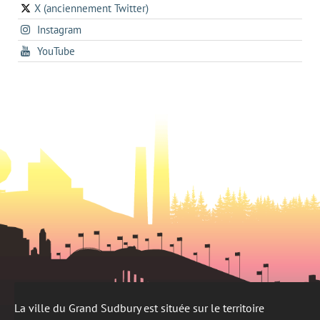
in
a
onglet
X (anciennement Twitter)
s'ouvre
a
new
s'ouvre
Instagram
dans
new
tab
dans
un
tab
s'ouvre
YouTube
un
nouvel
dans
nouvel
onglet
un
onglet
nouvel
onglet
La ville du Grand Sudbury est située sur le territoire