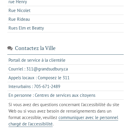
rue Henry
Rue Nicolet
Rue Rideau
Rues Elm et Beatty
Contactez la Ville
s'ouvre
Portail de service à la clientèle
dans
s'ouvre
Courriel : 311@grandsudbury.ca
un
dans
s'ouvre
Appels locaux : Composez le 311
nouvel
votre
dans
onglet
s'ouvre
Interurbains : 705-671-2489
client
un
dans
de
s'ouvre
En personne : Centres de services aux citoyens
client
un
messagerie
dans
de
Si vous avez des questions concernant l'accessibilité du site
client
l'onglet
votre
Web ou si vous avez besoin de renseignements dans un
de
actuel
téléphone
format accessible, veuillez
communiquer avec le personnel
votre
chargé de l'accessibilité
.
téléphone