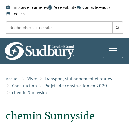
Skip
Emplois et carrières
Accessibilité
Contactez-nous
to
English
content
Recherche
Rech
par
mot-
dans
clé:
le
Toggle
Gra
navigat
Sud
Accueil
Vivre
Transport, stationnement et routes
Construction
Projets de construction en 2020
chemin Sunnyside
chemin Sunnyside