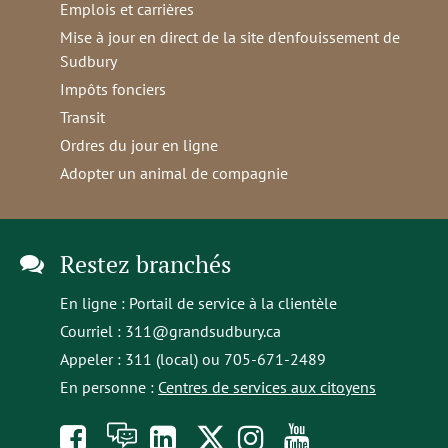
Emplois et carrières
Mise à jour en direct de la site d'enfouissement de
Sudbury
Impôts fonciers
Transit
Ordres du jour en ligne
Adopter un animal de compagnie
Restez branchés
En ligne :
Portail de service à la clientèle
Courriel :
311@grandsudbury.ca
Appeler : 311 (local) ou 705-671-2489
En personne :
Centres de services aux citoyens
Like
À
opens
Follow
Follow
Subscribe