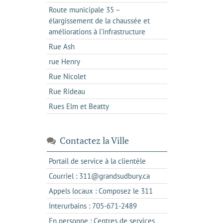
Route municipale 35 –
élargissement de la chaussée et
améliorations à l'infrastructure
Rue Ash
rue Henry
Rue Nicolet
Rue Rideau
Rues Elm et Beatty
Contactez la Ville
s'ouvre
Portail de service à la clientèle
dans
s'ouvre
Courriel : 311@grandsudbury.ca
un
dans
s'ouvre
Appels locaux : Composez le 311
nouvel
votre
dans
onglet
s'ouvre
Interurbains : 705-671-2489
client
un
dans
de
En personne : Centres de services