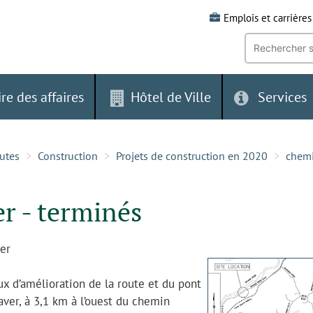
Emplois et carrières
Recherche
par
mot-
clé:
ire des affaires
Hôtel de Ville
Services
outes
Construction
Projets de construction en 2020
chemi
r - terminés
er
x d’amélioration de la route et du pont
aver, à 3,1 km à l’ouest du chemin