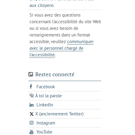
client
un
messagerie
s'ouvre
aux citoyens
de
client
dans
votre
Si vous avez des questions
de
l'onglet
téléphone
concernant l'accessibilité du site Web
votre
actuel
ou si vous avez besoin de
téléphone
renseignements dans un format
accessible, veuillez
communiquer
avec le personnel chargé de
l'accessibilité
.
Restez connecté
s'ouvre
Facebook
dans
À toi la parole
opens
un
opens
LinkedIn
in
nouvel
in
a
onglet
X (anciennement Twitter)
s'ouvre
a
new
s'ouvre
Instagram
dans
new
tab
dans
un
tab
s'ouvre
YouTube