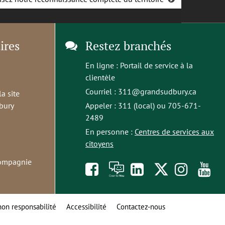
ires
Restez branchés
En ligne :
Portail de service à la
clientèle
Courriel :
311@grandsudbury.ca
la site
bury
Appeler : 311 (local) ou 705-671-
2489
En personne :
Centres de services aux
citoyens
compagnie
Like
À
opens
Follow
Foll
S
us
toi
in
us
us
t
non responsabilité
Accessibilité
Contactez-nous
on
la
a
on
on
o