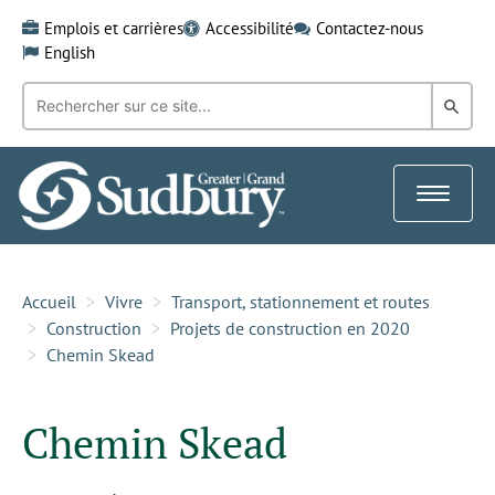
Skip
Emplois et carrières
Accessibilité
Contactez-nous
to
English
content
Recherche
Rech
par
mot-
dans
clé:
le
Toggle
Gra
navigat
Sud
Accueil
Vivre
Transport, stationnement et routes
Construction
Projets de construction en 2020
Chemin Skead
Chemin Skead