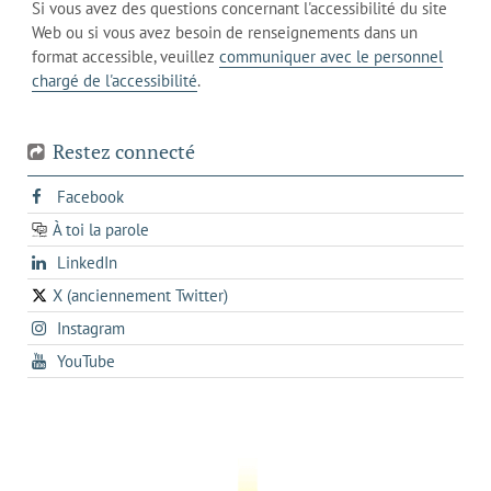
de
Si vous avez des questions concernant l'accessibilité du site
client
l'onglet
votre
Web ou si vous avez besoin de renseignements dans un
de
actuel
téléphone
format accessible, veuillez
communiquer avec le personnel
votre
chargé de l'accessibilité
.
téléphone
Restez connecté
s'ouvre
Facebook
dans
À toi la parole
opens
un
opens
LinkedIn
in
nouvel
in
a
onglet
X (anciennement Twitter)
s'ouvre
a
new
s'ouvre
Instagram
dans
new
tab
dans
un
tab
s'ouvre
YouTube
un
nouvel
dans
nouvel
onglet
un
onglet
nouvel
onglet