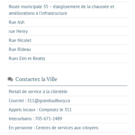
Route municipale 35 – élargissement de la chaussée et
améliorations à l'infrastructure
Rue Ash
rue Henry
Rue Nicolet
Rue Rideau
Rues Elm et Beatty
Contactez la Ville
s'ouvre
Portail de service à la clientèle
dans
s'ouvre
Courriel : 311@grandsudbury.ca
un
dans
s'ouvre
Appels locaux : Composez le 311
nouvel
votre
dans
onglet
s'ouvre
Interurbains : 705-671-2489
client
un
dans
de
s'ouvre
En personne : Centres de services aux citoyens
client
un
messagerie
dans