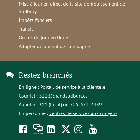
Mise à jour en direct de la site d'enfouissement de
Sudbury
Impôts fonciers
Transit
Ordres du jour en ligne
Adopter un animal de compagnie
Restez branchés
En ligne :
Portail de service à la clientèle
Courriel :
311@grandsudbury.ca
Appeler : 311 (local) ou 705-671-2489
En personne :
Centres de services aux citoyens
Like
À
opens
Follow
Follow
Subscribe