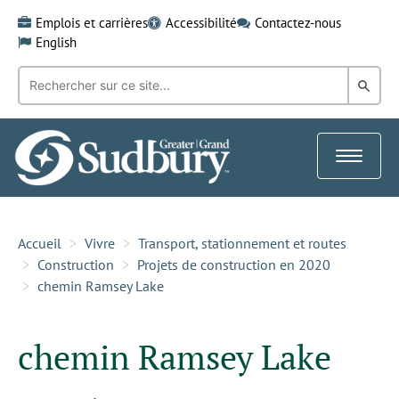
Skip
Emplois et carrières
Accessibilité
Contactez-nous
to
English
content
Recherche
Rech
par
mot-
dans
clé:
le
Toggle
Gra
navigat
Sud
Accueil
Vivre
Transport, stationnement et routes
Construction
Projets de construction en 2020
chemin Ramsey Lake
chemin Ramsey Lake