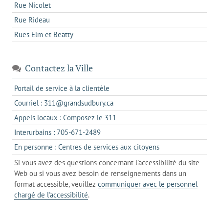
Rue Nicolet
Rue Rideau
Rues Elm et Beatty
Contactez la Ville
s'ouvre
Portail de service à la clientèle
dans
s'ouvre
Courriel : 311@grandsudbury.ca
un
dans
s'ouvre
Appels locaux : Composez le 311
nouvel
votre
dans
onglet
s'ouvre
Interurbains : 705-671-2489
client
un
dans
de
s'ouvre
En personne : Centres de services aux citoyens
client
un
messagerie
dans
de
Si vous avez des questions concernant l'accessibilité du site
client
l'onglet
votre
Web ou si vous avez besoin de renseignements dans un
de
actuel
téléphone
format accessible, veuillez
communiquer avec le personnel
votre
chargé de l'accessibilité
.
téléphone