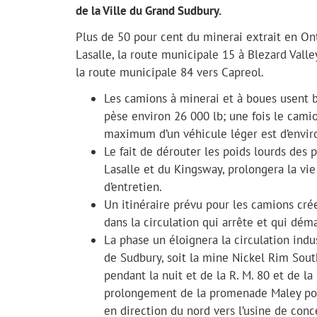
de la Ville du Grand Sudbury.
Plus de 50 pour cent du minerai extrait en On
Lasalle, la route municipale 15 à Blezard Valle
la route municipale 84 vers Capreol.
Les camions à minerai et à boues usent 
pèse environ 26 000 lb; une fois le camio
maximum d’un véhicule léger est d’enviro
Le fait de dérouter les poids lourds des 
Lasalle et du Kingsway, prolongera la vie u
d’entretien.
Un itinéraire prévu pour les camions cr
dans la circulation qui arrête et qui dém
La phase un éloignera la circulation indu
de Sudbury, soit la mine Nickel Rim Sout
pendant la nuit et de la R. M. 80 et de l
prolongement de la promenade Maley pou
en direction du nord vers l’usine de con