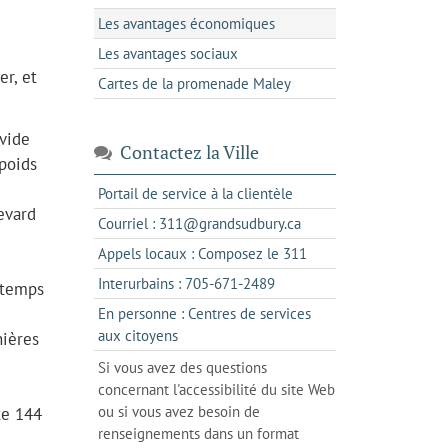
Les avantages économiques
Les avantages sociaux
er, et
Cartes de la promenade Maley
vide
Contactez la Ville
 poids
s'ouvre
Portail de service à la clientèle
evard
dans
s'ouvre
Courriel : 311@grandsudbury.ca
un
dans
s'ouvre
Appels locaux : Composez le 311
nouvel
votre
dans
onglet
s'ouvre
Interurbains : 705-671-2489
 temps
client
un
dans
de
En personne : Centres de services
client
un
messagerie
s'ouvre
aux citoyens
nières
de
client
dans
votre
Si vous avez des questions
de
l'onglet
téléphone
concernant l'accessibilité du site Web
votre
actuel
ou si vous avez besoin de
te 144
téléphone
renseignements dans un format