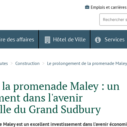
Emplois et carrières
Recherche
par
mot-
clé:
ire des affaires
Hôtel de Ville
Services
outes
Construction
Le prolongement de la promenade Maley
 la promenade Maley : un
ment dans l'avenir
lle du Grand Sudbury
 Maley est un excellent investissement dans l’avenir économ