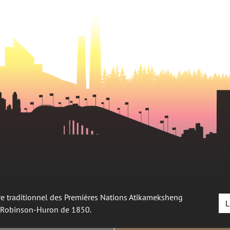
oire traditionnel des Premières Nations Atikameksheng
L
é Robinson-Huron de 1850.