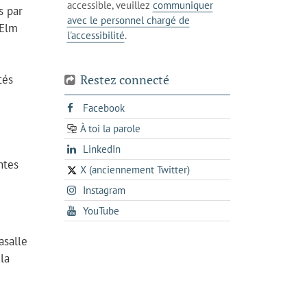
accessible, veuillez
communiquer
s par
avec le personnel chargé de
 Elm
l'accessibilité
.
Restez connecté
tés
s'ouvre
Facebook
dans
À toi la parole
opens
un
opens
LinkedIn
in
nouvel
ntes
in
a
onglet
X (anciennement Twitter)
s'ouvre
a
new
s'ouvre
Instagram
dans
new
tab
dans
un
tab
s'ouvre
YouTube
un
nouvel
dans
nouvel
onglet
asalle
un
onglet
nouvel
la
onglet