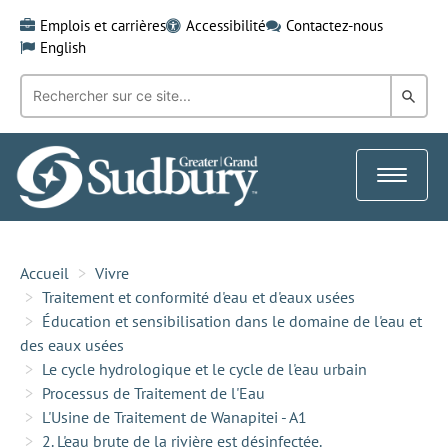
Skip
Emplois et carrières
Accessibilité
Contactez-nous
to
English
content
Recherche
Rech
par
mot-
dans
clé:
le
Toggle
Gra
navigat
Sud
Accueil
Vivre
Traitement et conformité d'eau et d'eaux usées
Éducation et sensibilisation dans le domaine de l'eau et
des eaux usées
Le cycle hydrologique et le cycle de l'eau urbain
Processus de Traitement de l'Eau
L'Usine de Traitement de Wanapitei - A1
2. L'eau brute de la rivière est désinfectée.