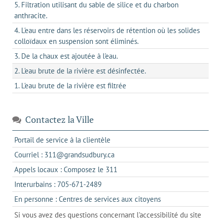
5. Filtration utilisant du sable de silice et du charbon
anthracite.
4. L'eau entre dans les réservoirs de rétention où les solides
colloïdaux en suspension sont éliminés.
3. De la chaux est ajoutée à l'eau.
2. L'eau brute de la rivière est désinfectée.
1. L'eau brute de la rivière est filtrée
Contactez la Ville
s'ouvre
Portail de service à la clientèle
dans
s'ouvre
Courriel : 311@grandsudbury.ca
un
dans
s'ouvre
Appels locaux : Composez le 311
nouvel
votre
dans
onglet
s'ouvre
Interurbains : 705-671-2489
client
un
dans
de
s'ouvre
En personne : Centres de services aux citoyens
client
un
messagerie
dans
de
Si vous avez des questions concernant l'accessibilité du site
client
l'onglet