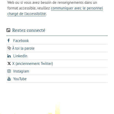
votre
Web ou si vous avez besoin de renseignements dans un
de
actuel
téléphone
format accessible, veuillez
communiquer avec le personnel
votre
chargé de l'accessibilité
.
téléphone
Restez connecté
s'ouvre
Facebook
dans
À toi la parole
opens
un
opens
LinkedIn
in
nouvel
in
a
onglet
X (anciennement Twitter)
s'ouvre
a
new
s'ouvre
Instagram
dans
new
tab
dans
un
tab
s'ouvre
YouTube
un
nouvel
dans
nouvel
onglet
un
onglet
nouvel
onglet