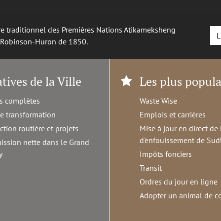
oire traditionnel des Premières Nations Atikameksheng
L
é Robinson-Huron de 1850.
atives de la Ville
Les plus popula
s complètes
Waste Wise
de transformation
Emplois et carrières
ction routière et projets
Mise à jour en direct de 
d'enfouissement de Sud
ission nette dans le Grand
y
Impôts fonciers
Transit
Ordres du jour en ligne
Adopter un animal de 