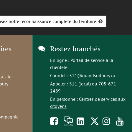
isez notre reconnaissance complète du territoire
ires
Restez branchés
En ligne :
Portail de service à la
clientèle
Courriel :
311@grandsudbury.ca
la site
bury
Appeler : 311 (local) ou 705-671-
2489
En personne :
Centres de services aux
citoyens
compagnie
Like
À
opens
Follow
Foll
S