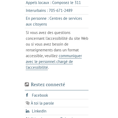
dans
s'ouvre
Appels locaux : Composez le 311
nouvel
votre
dans
onglet
s'ouvre
Interurbains : 705-671-2489
client
un
dans
de
En personne : Centres de services
client
un
messagerie
s'ouvre
aux citoyens
de
client
dans
votre
Si vous avez des questions
de
l'onglet
téléphone
concernant l'accessibilité du site Web
votre
actuel
ou si vous avez besoin de
téléphone
renseignements dans un format
accessible, veuillez
communiquer
avec le personnel chargé de
l'accessibilité
.
Restez connecté
s'ouvre
Facebook
dans
À toi la parole
opens
un
opens
LinkedIn
in
nouvel
in
a