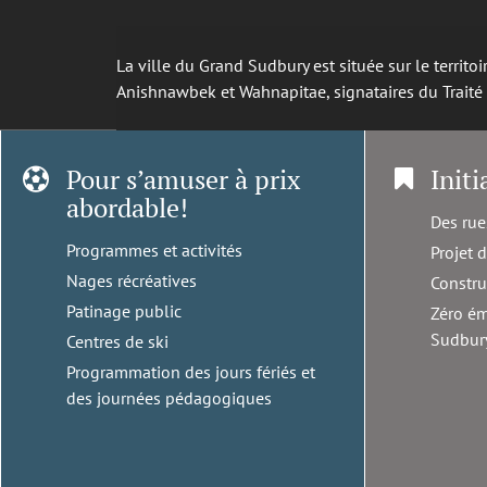
La ville du Grand Sudbury est située sur le territ
Anishnawbek et Wahnapitae, signataires du Trait
Pour s’amuser à prix
Initi
abordable!
Des rue
Programmes et activités
Projet 
Nages récréatives
Constru
Patinage public
Zéro ém
Sudbur
Centres de ski
Programmation des jours fériés et
des journées pédagogiques