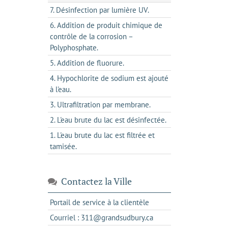
7. Désinfection par lumière UV.
6. Addition de produit chimique de
contrôle de la corrosion –
Polyphosphate.
5. Addition de fluorure.
4. Hypochlorite de sodium est ajouté
à l'eau.
3. Ultrafiltration par membrane.
2. L'eau brute du lac est désinfectée.
1. L'eau brute du lac est filtrée et
tamisée.
Contactez la Ville
s'ouvre
Portail de service à la clientèle
dans
s'ouvre
Courriel : 311@grandsudbury.ca
un