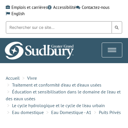
Skip
Emplois et carrières
Accessibilité
Contactez-nous
to
English
content
Recherche
Rech
par
mot-
dans
clé:
le
Toggle
Gra
navigat
Sud
Accueil
Vivre
Traitement et conformité d'eau et d'eaux usées
Éducation et sensibilisation dans le domaine de l'eau et
des eaux usées
Le cycle hydrologique et le cycle de l'eau urbain
Eau domestique
Eau Domestique - A1
Puits Privés