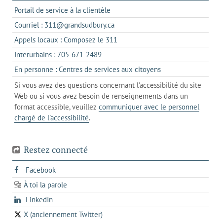
s'ouvre
Portail de service à la clientèle
dans
s'ouvre
Courriel : 311@grandsudbury.ca
un
dans
s'ouvre
Appels locaux : Composez le 311
nouvel
votre
dans
onglet
s'ouvre
Interurbains : 705-671-2489
client
un
dans
de
s'ouvre
En personne : Centres de services aux citoyens
client
un
messagerie
dans
de
Si vous avez des questions concernant l'accessibilité du site
client
l'onglet
votre
Web ou si vous avez besoin de renseignements dans un
de
actuel
téléphone
format accessible, veuillez
communiquer avec le personnel
votre
chargé de l'accessibilité
.
téléphone
Restez connecté
s'ouvre
Facebook
dans
À toi la parole
opens
un
opens
LinkedIn
in
nouvel
in
a
onglet
X (anciennement Twitter)
s'ouvre
a