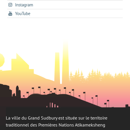
new
s'ouvre
Instagram
dans
new
tab
dans
un
tab
s'ouvre
YouTube
un
nouvel
dans
nouvel
onglet
un
onglet
nouvel
onglet
La ville du Grand Sudbury est située sur le territoire
traditionnel des Premières Nations Atikameksheng