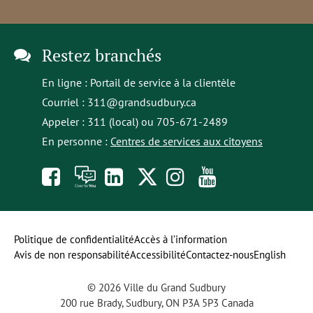
Restez branchés
En ligne :
Portail de service à la clientèle
Courriel :
311@grandsudbury.ca
Appeler : 311 (local) ou 705-671-2489
En personne :
Centres de services aux citoyens
Like
À
opens
Follow
Follow
Subscribe
us
toi
in
us
us
to
on
la
a
on
on
our
Politique de confidentialité
Accès à l’information
Avis de non responsabilité
Accessibilité
Contactez-nous
English
Facebook
parole
new
Twitter
Instagram
YouTube
© 2026 Ville du Grand Sudbury
tab
channel
200 rue Brady, Sudbury, ON P3A 5P3 Canada