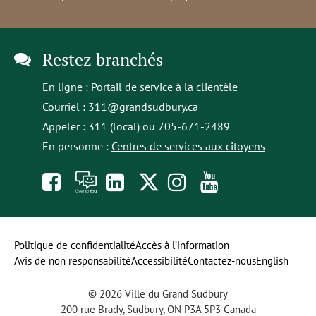
Restez branchés
En ligne :
Portail de service à la clientèle
Courriel :
311@grandsudbury.ca
Appeler : 311 (local) ou 705-671-2489
En personne :
Centres de services aux citoyens
Like
À
opens
Follow
Follow
Subscribe
us
toi
in
us
us
to
on
la
a
on
on
our
Politique de confidentialité
Accès à l’information
Avis de non responsabilité
Accessibilité
Contactez-nous
English
Facebook
parole
new
Twitter
Instagram
YouTube
© 2026 Ville du Grand Sudbury
tab
channel
200 rue Brady, Sudbury, ON P3A 5P3 Canada