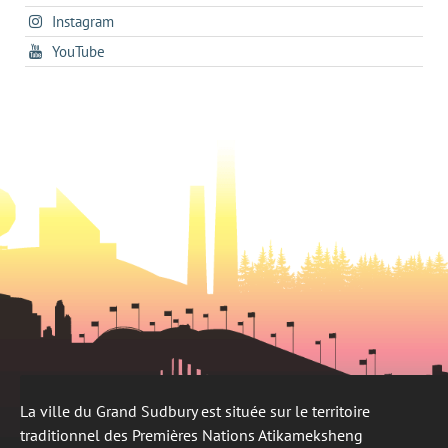
s'ouvre
a
new
s'ouvre
Instagram
dans
new
tab
dans
un
tab
s'ouvre
YouTube
un
nouvel
dans
nouvel
onglet
un
onglet
nouvel
onglet
La ville du Grand Sudbury est située sur le territoire
traditionnel des Premières Nations Atikameksheng