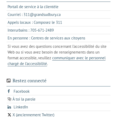
s'ouvre
Portail de service à la clientèle
dans
s'ouvre
Courriel : 311@grandsudbury.ca
un
dans
s'ouvre
Appels locaux : Composez le 311
nouvel
votre
dans
onglet
s'ouvre
Interurbains : 705-671-2489
client
un
dans
de
s'ouvre
En personne : Centres de services aux citoyens
client
un
messagerie
dans
de
Si vous avez des questions concernant l'accessibilité du site
client
l'onglet
votre
Web ou si vous avez besoin de renseignements dans un
de
actuel
téléphone
format accessible, veuillez
communiquer avec le personnel
votre
chargé de l'accessibilité
.
téléphone
Restez connecté
s'ouvre
Facebook
dans
À toi la parole
opens
un
opens
LinkedIn
in
nouvel
in
a
onglet
X (anciennement Twitter)