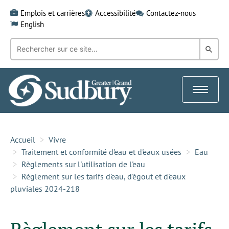
Skip
Emplois et carrières
Accessibilité
Contactez-nous
to
English
content
Recherche
Rech
par
mot-
dans
clé:
le
Toggle
Gra
navigat
Sud
Accueil
Vivre
Traitement et conformité d'eau et d'eaux usées
Eau
Règlements sur l'utilisation de l'eau
Règlement sur les tarifs d'eau, d'égout et d'eaux
pluviales 2024-218