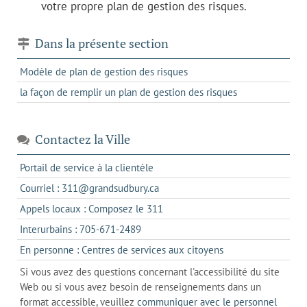
votre propre plan de gestion des risques.
Dans la présente section
Modèle de plan de gestion des risques
la façon de remplir un plan de gestion des risques
Contactez la Ville
s'ouvre
Portail de service à la clientèle
dans
s'ouvre
Courriel : 311@grandsudbury.ca
un
dans
s'ouvre
Appels locaux : Composez le 311
nouvel
votre
dans
onglet
s'ouvre
Interurbains : 705-671-2489
client
un
dans
de
s'ouvre
En personne : Centres de services aux citoyens
client
un
messagerie
dans
de
Si vous avez des questions concernant l'accessibilité du site
client
l'onglet
votre
Web ou si vous avez besoin de renseignements dans un
de
actuel
téléphone
format accessible, veuillez
communiquer avec le personnel
votre