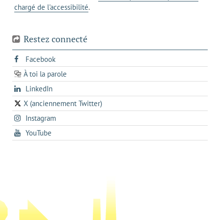
chargé de l'accessibilité
.
téléphone
Restez connecté
s'ouvre
Facebook
dans
À toi la parole
opens
un
opens
LinkedIn
in
nouvel
in
a
onglet
X (anciennement Twitter)
s'ouvre
a
new
s'ouvre
Instagram
dans
new
tab
dans
un
tab
s'ouvre
YouTube
un
nouvel
dans
nouvel
onglet
un
onglet
nouvel
onglet