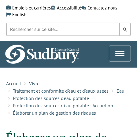
Skip
Emplois et carrières
Accessibilité
Contactez-nous
to
English
content
Recherche
Rech
par
mot-
dans
clé:
le
Toggle
Gra
navigat
Sud
Accueil
Vivre
Traitement et conformité d'eau et d'eaux usées
Eau
Protection des sources d'eau potable
Protection des sources d'eau potable - Accordion
Élaborer un plan de gestion des risques