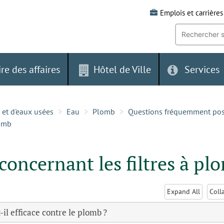
Emplois et carrières
Recherche
par
mot-
clé:
ire des affaires
Hôtel de Ville
Services
 et d'eaux usées
Eau
Plomb
Questions fréquemment po
lomb
concernant les filtres à pl
Expand All
Coll
t-il efficace contre le plomb ?