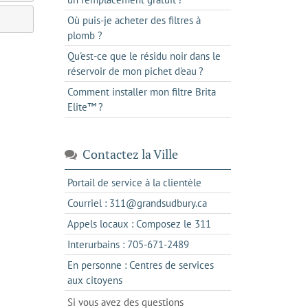
Où puis-je acheter des filtres à
plomb ?
Qu'est-ce que le résidu noir dans le
réservoir de mon pichet d'eau ?
Comment installer mon filtre Brita
Elite™ ?
Contactez la Ville
s'ouvre
Portail de service à la clientèle
dans
s'ouvre
Courriel : 311@grandsudbury.ca
un
dans
s'ouvre
Appels locaux : Composez le 311
nouvel
votre
dans
onglet
s'ouvre
Interurbains : 705-671-2489
client
un
dans
de
En personne : Centres de services
client
un
messagerie
s'ouvre
aux citoyens
de
client
dans
votre
Si vous avez des questions
de