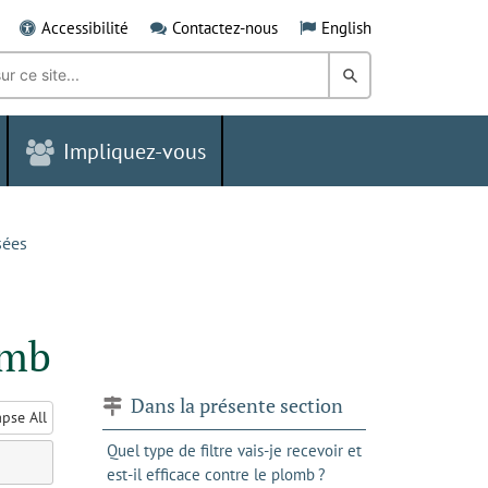
Accessibilité
Contactez-nous
English
Rechercher
dans
Impliquez-vous
le
Grand
Sudbury
sées
omb
Dans la présente section
apse All
Quel type de filtre vais-je recevoir et
est-il efficace contre le plomb ?