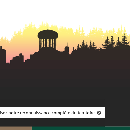
onglet
isez notre reconnaissance complète du territoire