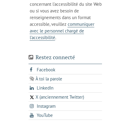
l'onglet
téléphone
concernant l'accessibilité du site Web
votre
actuel
ou si vous avez besoin de
téléphone
renseignements dans un format
accessible, veuillez
communiquer
avec le personnel chargé de
l'accessibilité
.
Restez connecté
s'ouvre
Facebook
dans
À toi la parole
opens
un
opens
LinkedIn
in
nouvel
in
a
onglet
X (anciennement Twitter)
s'ouvre
a
new
s'ouvre
Instagram
dans
new
tab
dans
un
tab
s'ouvre
YouTube
un
nouvel
dans
nouvel
onglet
un
onglet
nouvel