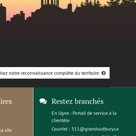
isez notre reconnaissance complète du territoire
ires
Restez branchés
En ligne :
Portail de service à la
clientèle
Courriel :
311@grandsudbury.ca
la site