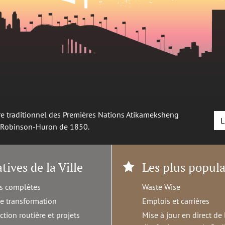
oire traditionnel des Premières Nations Atikameksheng
L
é Robinson-Huron de 1850.
atives de la Ville
Les plus popula
s complètes
Waste Wise
de transformation
Emplois et carrières
ction routière et projets
Mise à jour en direct de 