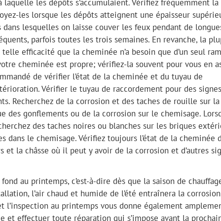
se à laquelle les dépôts s’accumulaient. Vérifiez fréquemment la
yez-les lorsque les dépôts atteignent une épaisseur supérie
es dans lesquelles on laisse couver les feux pendant de longue
quents, parfois toutes les trois semaines. En revanche, la plu
telle efficacité que la cheminée n’a besoin que d’un seul ra
otre cheminée est propre; vérifiez-la souvent pour vous en as
commandé de vérifier l’état de la cheminée et du tuyau de
érioration. Vérifier le tuyau de raccordement pour des signe
ints. Recherchez de la corrosion et des taches de rouille sur la
e des gonflements ou de la corrosion sur le chemisage. Lors
herchez des taches noires ou blanches sur les briques extéri
s dans le chemisage. Vérifiez toujours l’état de la cheminée 
 et la châsse où il peut y avoir de la corrosion et d’autres si
à fond au printemps, c’est-à-dire dès que la saison de chauffag
allation, l’air chaud et humide de l’été entraînera la corrosio
ge et l’inspection au printemps vous donne également ampleme
et effectuer toute réparation qui s’impose avant la prochai