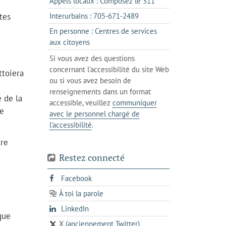
s'ouvre
Appels locaux : Composez le 311
nouvel
votre
dans
onglet
s'ouvre
tes
Interurbains : 705-671-2489
client
un
dans
de
En personne : Centres de services
client
un
messagerie
s'ouvre
aux citoyens
de
client
dans
votre
Si vous avez des questions
de
l'onglet
téléphone
concernant l'accessibilité du site Web
votre
ttoiera
actuel
ou si vous avez besoin de
téléphone
renseignements dans un format
 de la
accessible, veuillez
communiquer
ue
avec le personnel chargé de
l'accessibilité
.
tre
Restez connecté
s'ouvre
Facebook
dans
À toi la parole
opens
un
opens
LinkedIn
in
nouvel
que
in
a
onglet
X (anciennement Twitter)