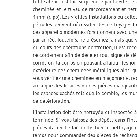
l’utilisateur s’est fait surprendre par la vites
cheminée et le tuyau de raccordement et netto
4 mm (c po). Les vieilles installations ou cell
périodes peuvent nécessiter des nettoyages fré
des appareils modernes fonctionnent avec une 
par année. Toutefois, ne présumez jamais que v
Au cours des opérations d’entretien, il est re
raccordement afin de déceler tout signe de dét
corrosion, la corrosion pouvant affaiblir les jo
extérieure des cheminées métalliques ainsi qu
vous vérifiez une cheminée en maçonnerie, rec
ainsi que des fissures ou des pièces manquante
les espaces cachés tels que le comble, les murs
de détérioration.
L’installation doit être nettoyée et inspectée 
terminée. Si vous laissez des dépôts dans l’inst
pièces d’acier. Le fait d’effectuer le nettoya
temps pour commander des pièces de rechange 