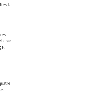
ites-la
tres
ois par
ge.
quatre
es,