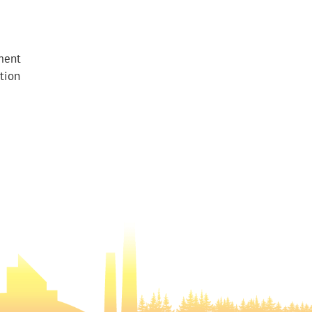
ment
tion