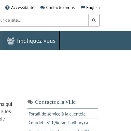
Accessibilité
Contactez-nous
English
Rechercher
dans
Impliquez-vous
le
Grand
Sudbury
Contactez la Ville
ns qui
ue les
s'ouvre
Portail de service à la clientèle
 de
dans
s'ouvre
Courriel : 311@grandsudbury.ca
un
dans