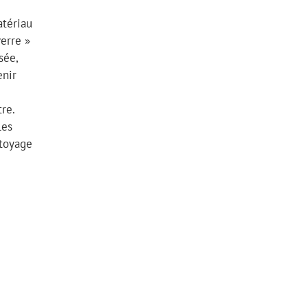
atériau
verre »
sée,
enir
re.
les
ttoyage