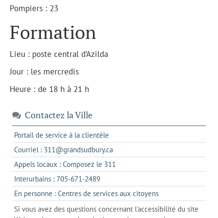
Pompiers : 23
Formation
Lieu : poste central d’Azilda
Jour : les mercredis
Heure : de 18 h à 21 h
Contactez la Ville
s'ouvre
Portail de service à la clientèle
dans
s'ouvre
Courriel : 311@grandsudbury.ca
un
dans
s'ouvre
Appels locaux : Composez le 311
nouvel
votre
dans
onglet
s'ouvre
Interurbains : 705-671-2489
client
un
dans
de
s'ouvre
En personne : Centres de services aux citoyens
client
un
messagerie
dans
de
Si vous avez des questions concernant l'accessibilité du site
client
l'onglet
votre