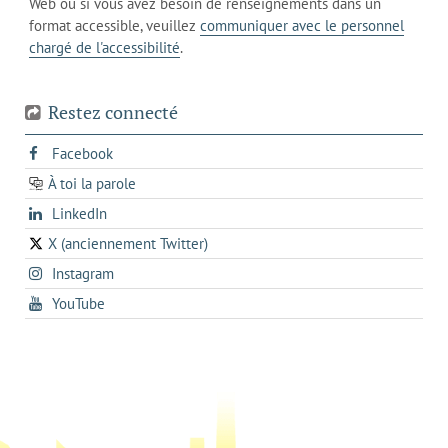
Web ou si vous avez besoin de renseignements dans un
de
actuel
téléphone
format accessible, veuillez
communiquer avec le personnel
votre
chargé de l'accessibilité
.
téléphone
Restez connecté
s'ouvre
Facebook
dans
À toi la parole
opens
un
opens
LinkedIn
in
nouvel
in
a
onglet
X (anciennement Twitter)
s'ouvre
a
new
s'ouvre
Instagram
dans
new
tab
dans
un
tab
s'ouvre
YouTube
un
nouvel
dans
nouvel
onglet
un
onglet
nouvel
onglet