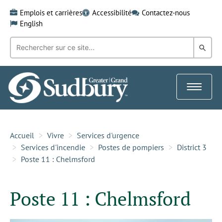
Skip
Emplois et carrières
Accessibilité
Contactez-nous
to
English
content
Recherche
Rech
par
mot-
dans
clé:
le
Toggle
Gra
navigat
Sud
Accueil
Vivre
Services d'urgence
Services d'incendie
Postes de pompiers
District 3
Poste 11 : Chelmsford
Poste 11 : Chelmsford