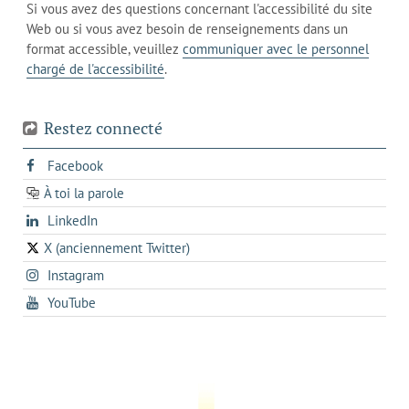
de
Si vous avez des questions concernant l'accessibilité du site
client
l'onglet
votre
Web ou si vous avez besoin de renseignements dans un
de
actuel
téléphone
format accessible, veuillez
communiquer avec le personnel
votre
chargé de l'accessibilité
.
téléphone
Restez connecté
s'ouvre
Facebook
dans
À toi la parole
opens
un
opens
LinkedIn
in
nouvel
in
a
onglet
X (anciennement Twitter)
s'ouvre
a
new
s'ouvre
Instagram
dans
new
tab
dans
un
tab
s'ouvre
YouTube
un
nouvel
dans
nouvel
onglet
un
onglet
nouvel
onglet