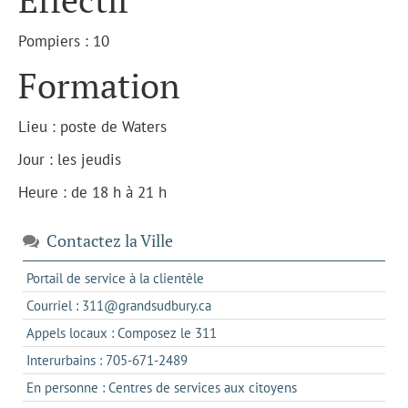
Pompiers : 10
Formation
Lieu : poste de Waters
Jour : les jeudis
Heure : de 18 h à 21 h
Contactez la Ville
s'ouvre
Portail de service à la clientèle
dans
s'ouvre
Courriel : 311@grandsudbury.ca
un
dans
s'ouvre
Appels locaux : Composez le 311
nouvel
votre
dans
onglet
s'ouvre
Interurbains : 705-671-2489
client
un
dans
de
s'ouvre
En personne : Centres de services aux citoyens
client
un
messagerie
dans