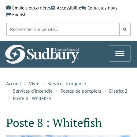
Skip
Emplois et carrières
Accessibilité
Contactez-nous
to
English
content
Recherche
Rech
par
mot-
dans
clé:
le
Toggle
Gra
navigat
Sud
Accueil
Vivre
Services d'urgence
Services d'incendie
Postes de pompiers
District 2
Poste 8 : Whitefish
Poste 8 : Whitefish