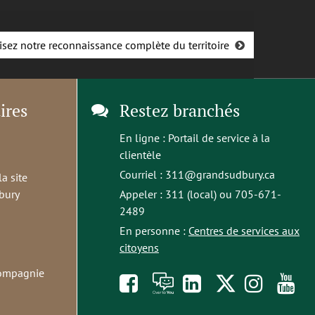
isez notre reconnaissance complète du territoire
ires
Restez branchés
En ligne :
Portail de service à la
clientèle
Courriel :
311@grandsudbury.ca
la site
bury
Appeler : 311 (local) ou 705-671-
2489
En personne :
Centres de services aux
citoyens
compagnie
Like
À
opens
Follow
Foll
S
us
toi
in
us
us
t