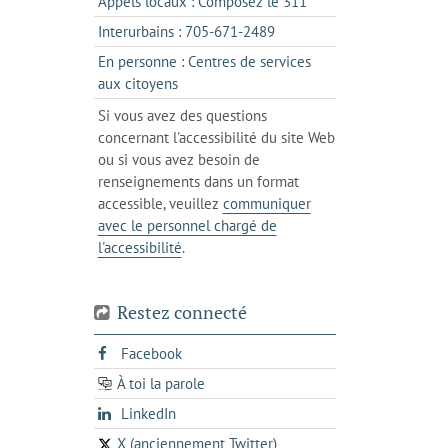
s'ouvre
Appels locaux : Composez le 311
nouvel
votre
dans
onglet
s'ouvre
Interurbains : 705-671-2489
client
un
dans
de
En personne : Centres de services
client
un
messagerie
s'ouvre
aux citoyens
de
client
dans
votre
Si vous avez des questions
de
l'onglet
téléphone
concernant l'accessibilité du site Web
votre
actuel
ou si vous avez besoin de
téléphone
renseignements dans un format
accessible, veuillez
communiquer
avec le personnel chargé de
l'accessibilité
.
Restez connecté
s'ouvre
Facebook
dans
À toi la parole
opens
un
opens
LinkedIn
in
nouvel
in
a
onglet
X (anciennement Twitter)