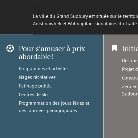
La ville du Grand Sudbury est située sur le territ
Anishnawbek et Wahnapitae, signataires du Trait
Pour s’amuser à prix
Initi
abordable!
Des rue
Programmes et activités
Projet 
Nages récréatives
Constru
Patinage public
Zéro ém
Sudbur
Centres de ski
Programmation des jours fériés et
des journées pédagogiques