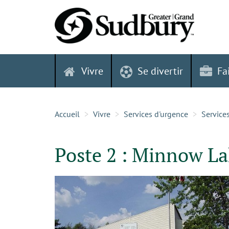
Skip
to
content
Vivre
Se divertir
Fa
Accueil
Vivre
Services d'urgence
Service
Poste 2 : Minnow L