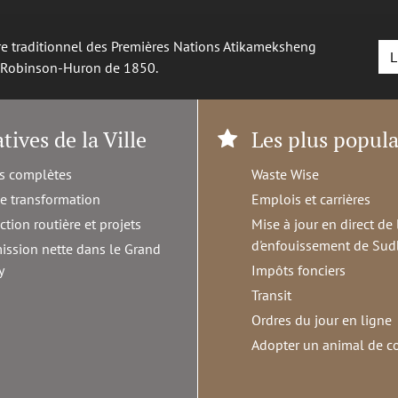
oire traditionnel des Premières Nations Atikameksheng
L
é Robinson-Huron de 1850.
atives de la Ville
Les plus popula
s complètes
Waste Wise
de transformation
Emplois et carrières
ction routière et projets
Mise à jour en direct de 
d'enfouissement de Sud
ission nette dans le Grand
y
Impôts fonciers
Transit
Ordres du jour en ligne
Adopter un animal de 