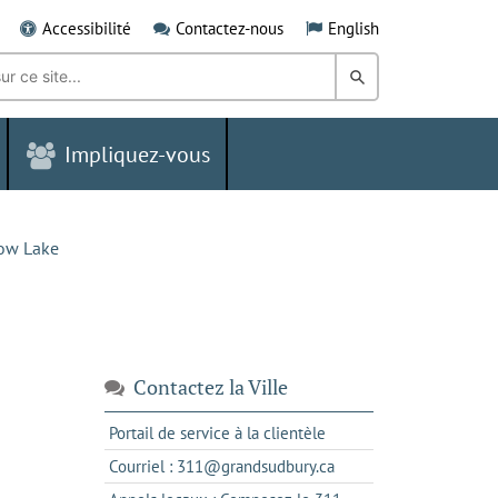
Accessibilité
Contactez-nous
English
Rechercher
dans
Impliquez-vous
le
Grand
Sudbury
now Lake
Contactez la Ville
s'ouvre
Portail de service à la clientèle
dans
s'ouvre
Courriel : 311@grandsudbury.ca
un
dans