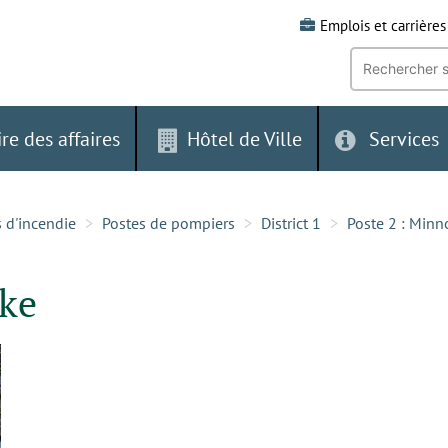
Emplois et carrières
Recherche
par
mot-
clé:
ire des affaires
Hôtel de Ville
Services
s d'incendie
Postes de pompiers
District 1
Poste 2 : Min
ake