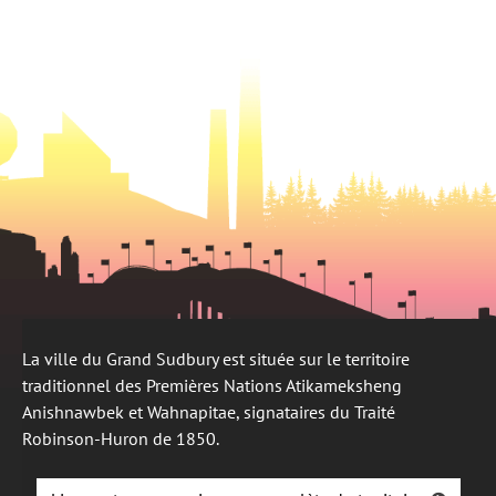
onglet
un
onglet
nouvel
onglet
La ville du Grand Sudbury est située sur le territoire
traditionnel des Premières Nations Atikameksheng
Anishnawbek et Wahnapitae, signataires du Traité
Robinson-Huron de 1850.