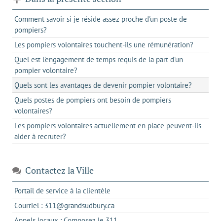
Comment savoir si je réside assez proche d'un poste de
pompiers?
Les pompiers volontaires touchent-ils une rémunération?
Quel est l'engagement de temps requis de la part d'un
pompier volontaire?
Quels sont les avantages de devenir pompier volontaire?
Quels postes de pompiers ont besoin de pompiers
volontaires?
Les pompiers volontaires actuellement en place peuvent-ils
aider à recruter?
Contactez la Ville
s'ouvre
Portail de service à la clientèle
dans
s'ouvre
Courriel : 311@grandsudbury.ca
un
dans
s'ouvre
Appels locaux : Composez le 311