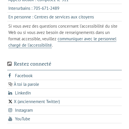
nouvel
votre
dans
onglet
s'ouvre
Interurbains : 705-671-2489
client
un
dans
de
s'ouvre
En personne : Centres de services aux citoyens
client
un
messagerie
dans
de
Si vous avez des questions concernant l'accessibilité du site
client
l'onglet
votre
Web ou si vous avez besoin de renseignements dans un
de
actuel
téléphone
format accessible, veuillez
communiquer avec le personnel
votre
chargé de l'accessibilité
.
téléphone
Restez connecté
s'ouvre
Facebook
dans
À toi la parole
opens
un
opens
LinkedIn
in
nouvel
in
a
onglet
X (anciennement Twitter)
s'ouvre
a
new
s'ouvre
Instagram
dans
new
tab
dans
un
tab
s'ouvre
YouTube
un
nouvel
dans
nouvel