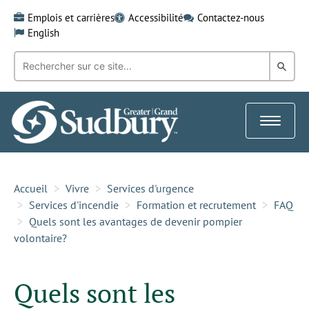
Skip
Emplois et carrières
Accessibilité
Contactez-nous
to
English
content
Recherche
Rech
par
mot-
dans
clé:
le
Toggle
Gra
navigat
Sud
Accueil
Vivre
Services d'urgence
Services d'incendie
Formation et recrutement
FAQ
Quels sont les avantages de devenir pompier
volontaire?
Quels sont les