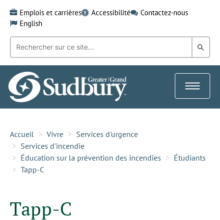
Skip
Emplois et carrières
Accessibilité
Contactez-nous
to
English
content
Recherche
Rech
par
mot-
dans
clé:
le
Toggle
Gra
navigat
Sud
Accueil
Vivre
Services d'urgence
Services d'incendie
Éducation sur la prévention des incendies
Étudiants
Tapp-C
Tapp-C