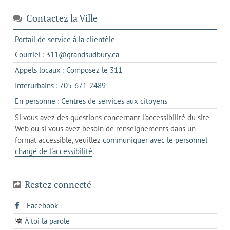
Contactez la Ville
s'ouvre
Portail de service à la clientèle
dans
s'ouvre
Courriel : 311@grandsudbury.ca
un
dans
s'ouvre
Appels locaux : Composez le 311
nouvel
votre
dans
onglet
s'ouvre
Interurbains : 705-671-2489
client
un
dans
de
s'ouvre
En personne : Centres de services aux citoyens
client
un
messagerie
dans
de
Si vous avez des questions concernant l'accessibilité du site
client
l'onglet
votre
Web ou si vous avez besoin de renseignements dans un
de
actuel
téléphone
format accessible, veuillez
communiquer avec le personnel
votre
chargé de l'accessibilité
.
téléphone
Restez connecté
s'ouvre
Facebook
dans
À toi la parole
opens
un