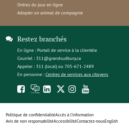
Ordres du jour en ligne
Adopter un animal de compagnie
Restez branchés
En ligne :
Portail de service à la clientèle
Courriel :
311@grandsudbury.ca
Appeler : 311 (local) ou 705-671-2489
En personne :
Centres de services aux citoyens
Like
À
opens
Follow
Follow
Subscribe
us
toi
in
us
us
to
on
la
a
on
on
our
Politique de confidentialité
Accès à l’information
Avis de non responsabilité
Accessibilité
Contactez-nous
English
Facebook
parole
new
Twitter
Instagram
YouTube