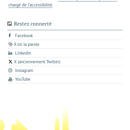
chargé de l'accessibilité
.
téléphone
Restez connecté
s'ouvre
Facebook
dans
À toi la parole
opens
un
opens
LinkedIn
in
nouvel
in
a
onglet
X (anciennement Twitter)
s'ouvre
a
new
s'ouvre
Instagram
dans
new
tab
dans
un
tab
s'ouvre
YouTube
un
nouvel
dans
nouvel
onglet
un
onglet
nouvel
onglet