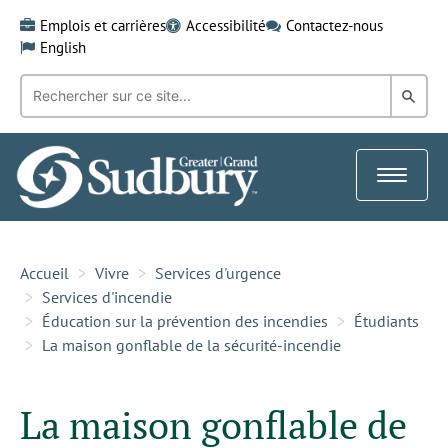
Skip
Emplois et carrières
Accessibilité
Contactez-nous
to
English
content
Recherche
Rech
par
mot-
dans
clé:
le
Toggle
Gra
navigat
Sud
Accueil
Vivre
Services d'urgence
Services d'incendie
Éducation sur la prévention des incendies
Étudiants
La maison gonflable de la sécurité-incendie
La maison gonflable de