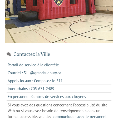
Contactez la Ville
s'ouvre
Portail de service à la clientèle
dans
s'ouvre
Courriel : 311@grandsudbury.ca
un
dans
s'ouvre
Appels locaux : Composez le 311
nouvel
votre
dans
onglet
s'ouvre
Interurbains : 705-671-2489
client
un
dans
de
s'ouvre
En personne : Centres de services aux citoyens
client
un
messagerie
dans
de
Si vous avez des questions concernant l'accessibilité du site
client
l'onglet
votre
Web ou si vous avez besoin de renseignements dans un
de
actuel
téléphone
format accessible, veuillez
communiquer avec le personnel
votre