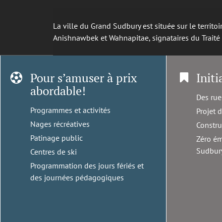
La ville du Grand Sudbury est située sur le territ
Anishnawbek et Wahnapitae, signataires du Trait
Pour s’amuser à prix
Initi
abordable!
Des rue
Programmes et activités
Projet 
Nages récréatives
Constru
Patinage public
Zéro ém
Sudbur
Centres de ski
Programmation des jours fériés et
des journées pédagogiques