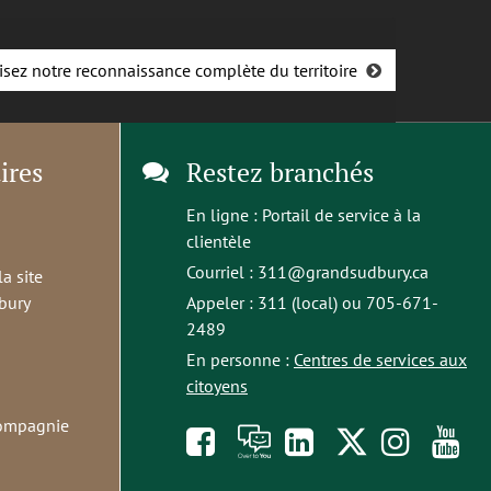
isez notre reconnaissance complète du territoire
ires
Restez branchés
En ligne :
Portail de service à la
clientèle
Courriel :
311@grandsudbury.ca
la site
bury
Appeler : 311 (local) ou 705-671-
2489
En personne :
Centres de services aux
citoyens
compagnie
Like
À
opens
Follow
Foll
S
us
toi
in
us
us
t