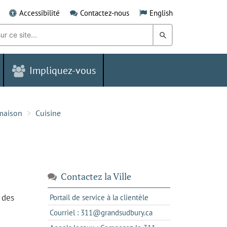
Accessibilité
Contactez-nous
English
Rechercher
dans
Impliquez-vous
le
Grand
Sudbury
 maison
Cuisine
Contactez la Ville
 des
s'ouvre
Portail de service à la clientèle
dans
s'ouvre
Courriel : 311@grandsudbury.ca
un
dans