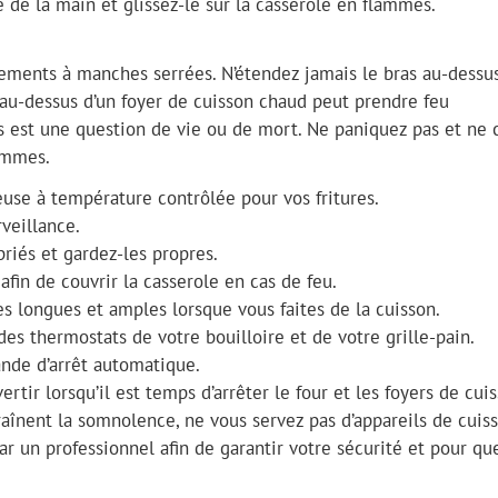
de la main et glissez-le sur la casserole en flammes.
tements à manches serrées. N’étendez jamais le bras au-dessus
au-dessus d’un foyer de cuisson chaud peut prendre feu
as est une question de vie ou de mort. Ne paniquez pas et ne 
lammes.
euse à température contrôlée pour vos fritures.
rveillance.
riés et gardez-les propres.
fin de couvrir la casserole en cas de feu.
 longues et amples lorsque vous faites de la cuisson.
 des thermostats de votre bouilloire et de votre grille-pain.
nde d’arrêt automatique.
tir lorsqu’il est temps d’arrêter le four et les foyers de cuis
înent la somnolence, ne vous servez pas d’appareils de cuiss
par un professionnel afin de garantir votre sécurité et pour qu