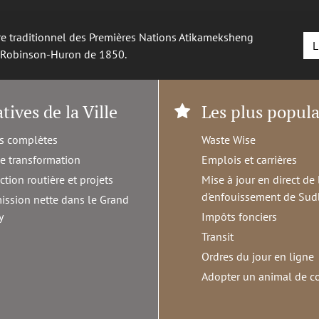
oire traditionnel des Premières Nations Atikameksheng
L
é Robinson-Huron de 1850.
atives de la Ville
Les plus popula
s complètes
Waste Wise
de transformation
Emplois et carrières
ction routière et projets
Mise à jour en direct de 
d'enfouissement de Sud
ission nette dans le Grand
y
Impôts fonciers
Transit
Ordres du jour en ligne
Adopter un animal de 