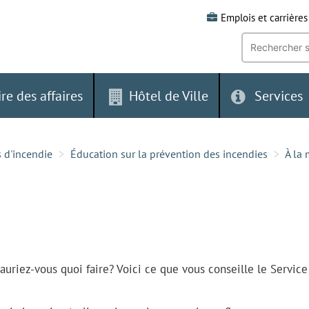
Emplois et carrières
Recherche
par
mot-
clé:
ire des affaires
Hôtel de Ville
Services
s d'incendie
Éducation sur la prévention des incendies
À la
 sauriez-vous quoi faire? Voici ce que vous conseille le Service