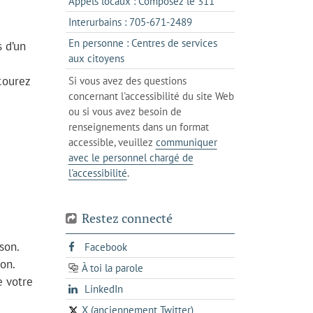
s'ouvre
Appels locaux : Composez le 311
nouvel
votre
dans
onglet
s'ouvre
Interurbains : 705-671-2489
client
un
dans
de
En personne : Centres de services
 d’un
client
un
messagerie
s'ouvre
aux citoyens
de
client
dans
votre
courez
Si vous avez des questions
de
l'onglet
téléphone
concernant l'accessibilité du site Web
votre
actuel
ou si vous avez besoin de
téléphone
renseignements dans un format
accessible, veuillez
communiquer
avec le personnel chargé de
l'accessibilité
.
Restez connecté
son.
s'ouvre
Facebook
dans
on.
À toi la parole
opens
un
e votre
opens
LinkedIn
in
nouvel
in
a
onglet
X (anciennement Twitter)