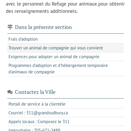
avec le personnel du Refuge pour animaux pour obtenir
des renseignements additionnels.
Dans la présente section
Frais d'adoption
Trouver un animal de compagnie qui vous convient
Exigences pour adopter un animal de compagnie
Programmes d'adoption et d'hébergement temporaire
d'animaux de compagnie
Contactez la Ville
s'ouvre
Portail de service à la clientèle
dans
s'ouvre
Courriel : 311@grandsudbury.ca
un
dans
s'ouvre
Appels locaux : Composez le 311
nouvel
votre
dans
onglet
s'ouvre
Interurbains : 705-671-2489