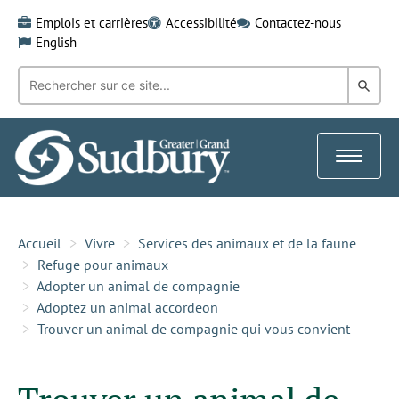
Skip
Emplois et carrières
Accessibilité
Contactez-nous
to
English
content
Recherche
Rech
par
mot-
dans
clé:
le
Toggle
Gra
navigat
Sud
Accueil
Vivre
Services des animaux et de la faune
Refuge pour animaux
Adopter un animal de compagnie
Adoptez un animal accordeon
Trouver un animal de compagnie qui vous convient