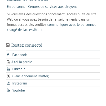
client
un
dans
de
s'ouvre
En personne : Centres de services aux citoyens
client
un
messagerie
dans
de
Si vous avez des questions concernant l'accessibilité du site
client
l'onglet
votre
Web ou si vous avez besoin de renseignements dans un
de
actuel
téléphone
format accessible, veuillez
communiquer avec le personnel
votre
chargé de l'accessibilité
.
téléphone
Restez connecté
s'ouvre
Facebook
dans
À toi la parole
opens
un
opens
LinkedIn
in
nouvel
in
a
onglet
X (anciennement Twitter)
s'ouvre
a
new
s'ouvre
Instagram
dans
new
tab
dans
un
tab
s'ouvre
YouTube
un
nouvel
dans
nouvel
onglet
un
onglet
nouvel