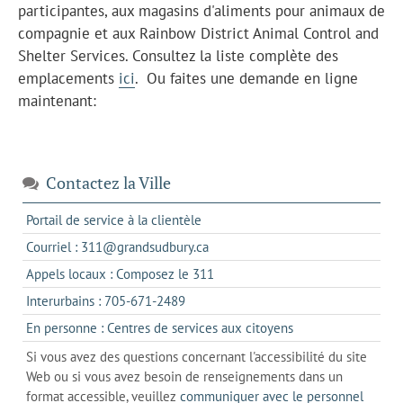
participantes, aux magasins d'aliments pour animaux de
compagnie et aux Rainbow District Animal Control and
Shelter Services. Consultez la liste complète des
emplacements
ici
. Ou faites une demande en ligne
maintenant:
Immatriculer vos chiens et vos chats en ligne
Contactez la Ville
s'ouvre
Portail de service à la clientèle
dans
s'ouvre
Courriel : 311@grandsudbury.ca
un
dans
s'ouvre
Appels locaux : Composez le 311
nouvel
votre
dans
onglet
s'ouvre
Interurbains : 705-671-2489
client
un
dans
de
s'ouvre
En personne : Centres de services aux citoyens
client
un
messagerie
dans
de
Si vous avez des questions concernant l'accessibilité du site
client
l'onglet
votre
Web ou si vous avez besoin de renseignements dans un
de
actuel
téléphone
format accessible, veuillez
communiquer avec le personnel
votre