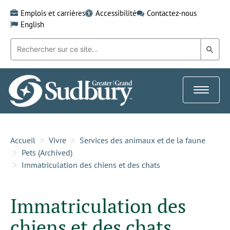
Skip
Emplois et carrières
Accessibilité
Contactez-nous
to
English
content
Recherche
Rech
par
mot-
dans
clé:
le
Toggle
Gra
navigat
Sud
Accueil
Vivre
Services des animaux et de la faune
Pets (Archived)
Immatriculation des chiens et des chats
Immatriculation des
chiens et des chats