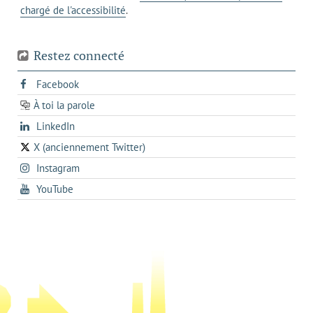
chargé de l'accessibilité
.
téléphone
Restez connecté
s'ouvre
Facebook
dans
À toi la parole
opens
un
opens
LinkedIn
in
nouvel
in
a
onglet
X (anciennement Twitter)
s'ouvre
a
new
s'ouvre
Instagram
dans
new
tab
dans
un
tab
s'ouvre
YouTube
un
nouvel
dans
nouvel
onglet
un
onglet
nouvel
onglet