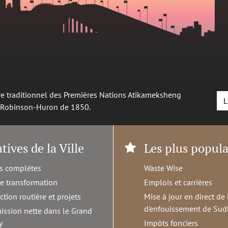
oire traditionnel des Premières Nations Atikameksheng
L
é Robinson-Huron de 1850.
atives de la Ville
Les plus popula
s complètes
Waste Wise
de transformation
Emplois et carrières
ction routière et projets
Mise à jour en direct de 
d'enfouissement de Sud
ission nette dans le Grand
y
Impôts fonciers