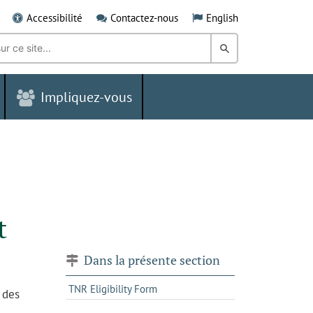
Accessibilité
Contactez-nous
English
Rechercher
dans
Impliquez-vous
le
Grand
Sudbury
t
Dans la présente section
TNR Eligibility Form
 des