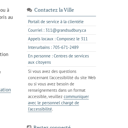
Contactez la Ville
 ou à
pris au
s'ouvre
Portail de service à la clientèle
dans
s'ouvre
Courriel : 311@grandsudbury.ca
un
dans
s'ouvre
Appels locaux : Composez le 311
nouvel
votre
dans
onglet
s'ouvre
Interurbains : 705-671-2489
client
un
dans
tion
de
En personne : Centres de services
client
un
messagerie
s'ouvre
aux citoyens
de
client
dans
votre
Si vous avez des questions
e
de
l'onglet
téléphone
concernant l'accessibilité du site Web
votre
actuel
ou si vous avez besoin de
téléphone
ration
renseignements dans un format
accessible, veuillez
communiquer
avec le personnel chargé de
l'accessibilité
.
Restez connecté