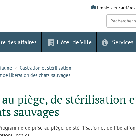
Emplois et carrières
Recherche
par
mot-
clé:
ire des affaires
Hôtel de Ville
Services
 faune
Castration et stérilisation
et de libération des chats sauvages
u piège, de stérilisation e
ats sauvages
Programme de prise au piège, de stérilisation et de libération
ations locales.