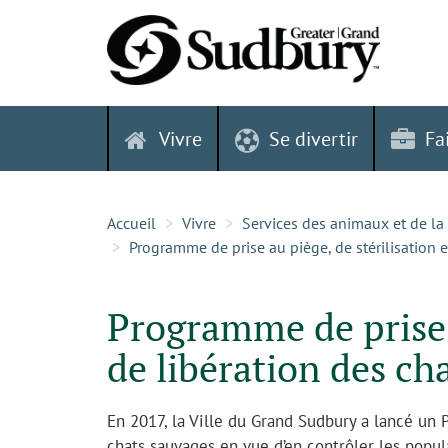
Skip
to
content
Vivre
Se divertir
Fa
Accueil
Vivre
Services des animaux et de la
Programme de prise au piège, de stérilisation 
Programme de prise a
de libération des ch
En 2017, la Ville du Grand Sudbury a lancé un 
chats sauvages en vue d’en contrôler les popul