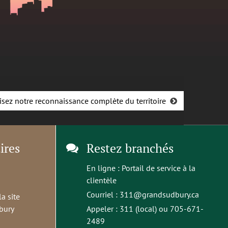
isez notre reconnaissance complète du territoire
ires
Restez branchés
En ligne :
Portail de service à la
clientèle
Courriel :
311@grandsudbury.ca
la site
bury
Appeler : 311 (local) ou 705-671-
2489