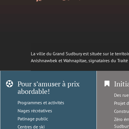
La ville du Grand Sudbury est située sur le territ
Anishnawbek et Wahnapitae, signataires du Trait
Pour s’amuser à prix
Initi
abordable!
Des rue
Programmes et activités
Projet 
Nages récréatives
Constru
Patinage public
Zéro ém
Sudbur
Centres de ski