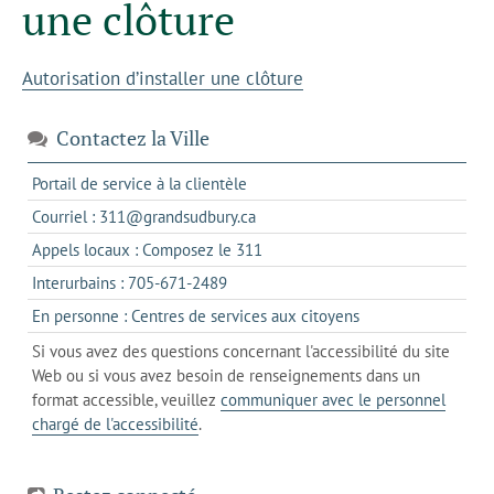
une clôture
Autorisation d’installer une clôture
Contactez la Ville
s'ouvre
Portail de service à la clientèle
dans
s'ouvre
Courriel : 311@grandsudbury.ca
un
dans
s'ouvre
Appels locaux : Composez le 311
nouvel
votre
dans
onglet
s'ouvre
Interurbains : 705-671-2489
client
un
dans
de
s'ouvre
En personne : Centres de services aux citoyens
client
un
messagerie
dans
de
Si vous avez des questions concernant l'accessibilité du site
client
l'onglet
votre
Web ou si vous avez besoin de renseignements dans un
de
actuel
téléphone
format accessible, veuillez
communiquer avec le personnel
votre
chargé de l'accessibilité
.
téléphone