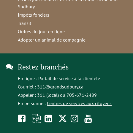
Sudbury
Impôts fonciers
Transit
Ordres du jour en ligne
Adopter un animal de compagnie
Restez branchés
En ligne :
Portail de service à la clientèle
Courriel :
311@grandsudbury.ca
Appeler : 311 (local) ou 705-671-2489
En personne :
Centres de services aux citoyens
Like
À
opens
Follow
Follow
Subscribe
us
toi
in
us
us
to