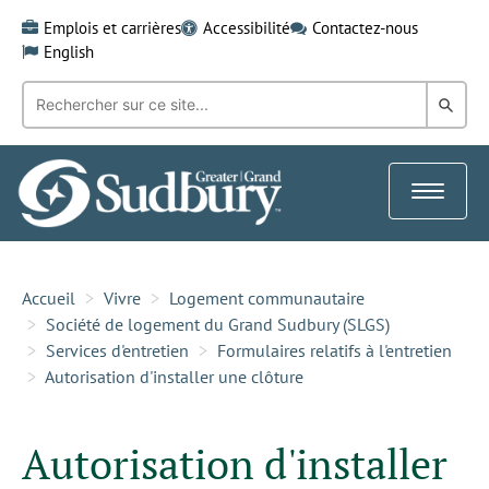
Skip
Emplois et carrières
Accessibilité
Contactez-nous
to
English
content
Recherche
Rech
par
mot-
dans
clé:
le
Toggle
Gra
navigat
Sud
Accueil
Vivre
Logement communautaire
Société de logement du Grand Sudbury (SLGS)
Services d'entretien
Formulaires relatifs à l'entretien
Autorisation d'installer une clôture
Autorisation d'installer