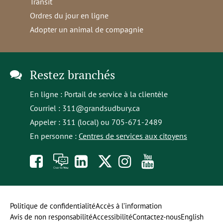
Transit
Ordres du jour en ligne
Adopter un animal de compagnie
Restez branchés
En ligne :
Portail de service à la clientèle
Courriel :
311@grandsudbury.ca
Appeler : 311 (local) ou 705-671-2489
En personne :
Centres de services aux citoyens
Like
À
opens
Follow
Follow
Subscribe
us
toi
in
us
us
to
on
la
a
on
on
our
Politique de confidentialité
Accès à l’information
Avis de non responsabilité
Accessibilité
Contactez-nous
English