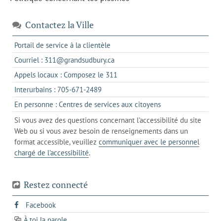
Contactez la Ville
s'ouvre
Portail de service à la clientèle
dans
s'ouvre
Courriel : 311@grandsudbury.ca
un
dans
s'ouvre
Appels locaux : Composez le 311
nouvel
votre
dans
onglet
s'ouvre
Interurbains : 705-671-2489
client
un
dans
de
s'ouvre
En personne : Centres de services aux citoyens
client
un
messagerie
dans
de
Si vous avez des questions concernant l'accessibilité du site
client
l'onglet
votre
Web ou si vous avez besoin de renseignements dans un
de
actuel
téléphone
format accessible, veuillez
communiquer avec le personnel
votre
chargé de l'accessibilité
.
téléphone
Restez connecté
s'ouvre
Facebook
dans
À toi la parole