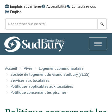
Skip
Emplois et carrières
Accessibilité
Contactez-nous
to
English
content
Recherche
Rech
par
mot-
dans
clé:
le
Toggle
Gra
navigat
Sud
Accueil
Vivre
Logement communautaire
Société de logement du Grand Sudbury (SLGS)
Services aux locataires
Politiques applicables aux locataires
Politique concernant les piscines