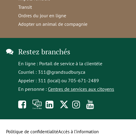
Transit
Ordres du jour en ligne
Adopter un animal de compagnie
Restez branchés
En ligne :
Portail de service à la clientèle
Courriel :
311@grandsudbury.ca
Appeler : 311 (local) ou 705-671-2489
En personne :
Centres de services aux citoyens
Like
À
opens
Follow
Follow
Subscribe
us
toi
in
us
us
to
on
la
a
on
on
our
Politique de confidentialité
Accès à l’information