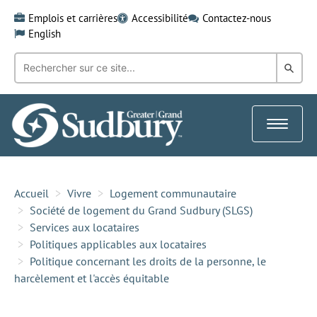
Skip
Emplois et carrières
Accessibilité
Contactez-nous
to
English
content
Recherche
Rech
par
mot-
dans
clé:
le
Toggle
Gra
navigat
Sud
Accueil
Vivre
Logement communautaire
Société de logement du Grand Sudbury (SLGS)
Services aux locataires
Politiques applicables aux locataires
Politique concernant les droits de la personne, le
harcèlement et l'accès équitable