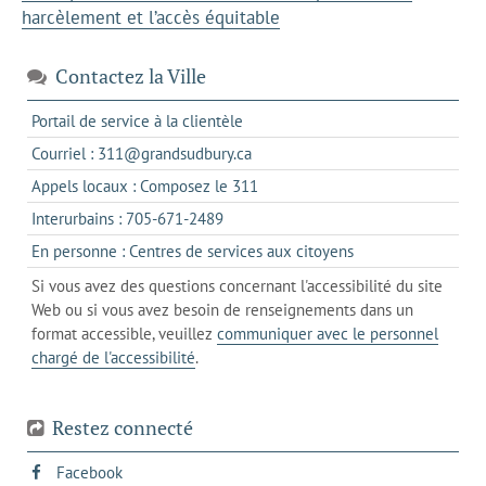
harcèlement et l’accès équitable
Contactez la Ville
s'ouvre
Portail de service à la clientèle
dans
s'ouvre
Courriel : 311@grandsudbury.ca
un
dans
s'ouvre
Appels locaux : Composez le 311
nouvel
votre
dans
onglet
s'ouvre
Interurbains : 705-671-2489
client
un
dans
de
s'ouvre
En personne : Centres de services aux citoyens
client
un
messagerie
dans
de
Si vous avez des questions concernant l'accessibilité du site
client
l'onglet
votre
Web ou si vous avez besoin de renseignements dans un
de
actuel
téléphone
format accessible, veuillez
communiquer avec le personnel
votre
chargé de l'accessibilité
.
téléphone
Restez connecté
s'ouvre
Facebook