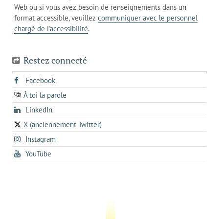
l'onglet
votre
Web ou si vous avez besoin de renseignements dans un
de
actuel
téléphone
format accessible, veuillez
communiquer avec le personnel
votre
chargé de l'accessibilité
.
téléphone
Restez connecté
s'ouvre
Facebook
dans
À toi la parole
opens
un
opens
LinkedIn
in
nouvel
in
a
onglet
X (anciennement Twitter)
s'ouvre
a
new
s'ouvre
Instagram
dans
new
tab
dans
un
tab
s'ouvre
YouTube
un
nouvel
dans
nouvel
onglet
un
onglet
nouvel
onglet