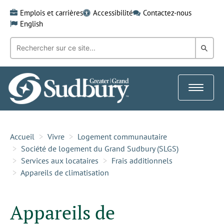
Skip
Emplois et carrières
Accessibilité
Contactez-nous
to
English
content
Recherche
Rech
par
mot-
dans
clé:
le
Toggle
Gra
navigat
Sud
Accueil
Vivre
Logement communautaire
Société de logement du Grand Sudbury (SLGS)
Services aux locataires
Frais additionnels
Appareils de climatisation
Appareils de