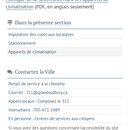
climatisation
(PDF, en anglais seulement)
Dans la présente section
Imputation des coûts aux locataires
Stationnement
Appareils de climatisation
Contactez la Ville
s'ouvre
Portail de service à la clientèle
dans
s'ouvre
Courriel : 311@grandsudbury.ca
un
dans
s'ouvre
Appels locaux : Composez le 311
nouvel
votre
dans
onglet
s'ouvre
Interurbains : 705-671-2489
client
un
dans
de
s'ouvre
En personne : Centres de services aux citoyens
client
un
messagerie
dans
de
Si vous avez des questions concernant l'accessibilité du site
client